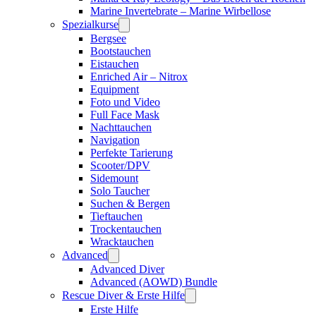
Marine Invertebrate – Marine Wirbellose
Spezialkurse
Bergsee
Bootstauchen
Eistauchen
Enriched Air – Nitrox
Equipment
Foto und Video
Full Face Mask
Nachttauchen
Navigation
Perfekte Tarierung
Scooter/DPV
Sidemount
Solo Taucher
Suchen & Bergen
Tieftauchen
Trockentauchen
Wracktauchen
Advanced
Advanced Diver
Advanced (AOWD) Bundle
Rescue Diver & Erste Hilfe
Erste Hilfe