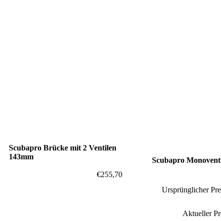
Scubapro Brücke mit 2 Ventilen
143mm
Scubapro Monoventi
€
255,70
Ursprünglicher Pre
Aktueller Pre