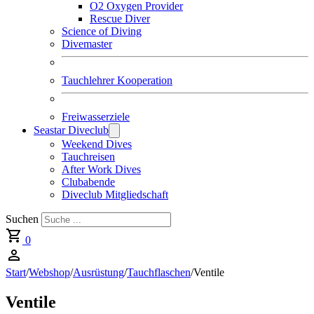
O2 Oxygen Provider
Rescue Diver
Science of Diving
Divemaster
Tauchlehrer Kooperation
Freiwasserziele
Seastar Diveclub
Weekend Dives
Tauchreisen
After Work Dives
Clubabende
Diveclub Mitgliedschaft
Suchen
0
Start
/
Webshop
/
Ausrüstung
/
Tauchflaschen
/
Ventile
Ventile