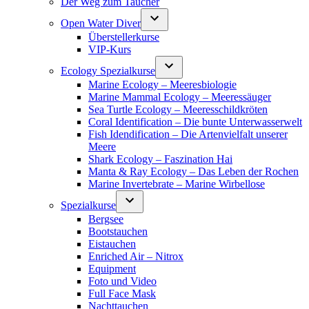
Der Weg zum Taucher
Open Water Diver
Überstellerkurse
VIP-Kurs
Ecology Spezialkurse
Marine Ecology – Meeresbiologie
Marine Mammal Ecology – Meeressäuger
Sea Turtle Ecology – Meeresschildkröten
Coral Identification – Die bunte Unterwasserwelt
Fish Idendification – Die Artenvielfalt unserer
Meere
Shark Ecology – Faszination Hai
Manta & Ray Ecology – Das Leben der Rochen
Marine Invertebrate – Marine Wirbellose
Spezialkurse
Bergsee
Bootstauchen
Eistauchen
Enriched Air – Nitrox
Equipment
Foto und Video
Full Face Mask
Nachttauchen