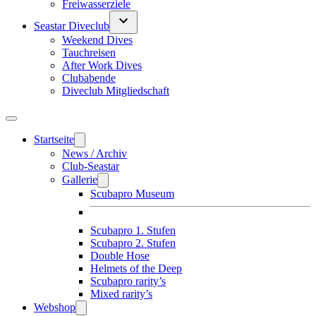
Freiwasserziele
Seastar Diveclub
Weekend Dives
Tauchreisen
After Work Dives
Clubabende
Diveclub Mitgliedschaft
Startseite
News / Archiv
Club-Seastar
Gallerie
Scubapro Museum
Scubapro 1. Stufen
Scubapro 2. Stufen
Double Hose
Helmets of the Deep
Scubapro rarity’s
Mixed rarity’s
Webshop