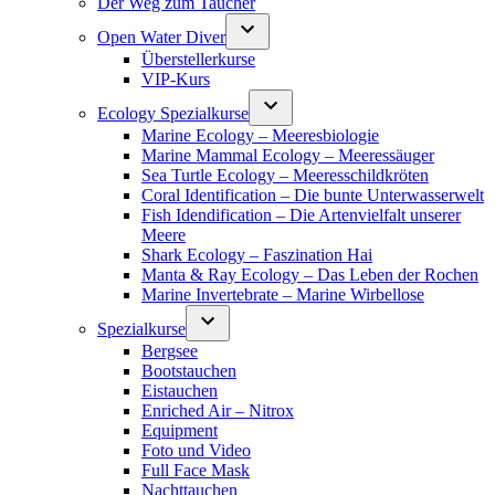
Der Weg zum Taucher
Open Water Diver
Überstellerkurse
VIP-Kurs
Ecology Spezialkurse
Marine Ecology – Meeresbiologie
Marine Mammal Ecology – Meeressäuger
Sea Turtle Ecology – Meeresschildkröten
Coral Identification – Die bunte Unterwasserwelt
Fish Idendification – Die Artenvielfalt unserer
Meere
Shark Ecology – Faszination Hai
Manta & Ray Ecology – Das Leben der Rochen
Marine Invertebrate – Marine Wirbellose
Spezialkurse
Bergsee
Bootstauchen
Eistauchen
Enriched Air – Nitrox
Equipment
Foto und Video
Full Face Mask
Nachttauchen