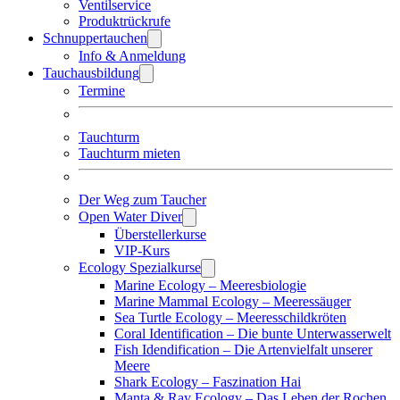
Ventilservice
Produktrückrufe
Schnuppertauchen
Info & Anmeldung
Tauchausbildung
Termine
Tauchturm
Tauchturm mieten
Der Weg zum Taucher
Open Water Diver
Überstellerkurse
VIP-Kurs
Ecology Spezialkurse
Marine Ecology – Meeresbiologie
Marine Mammal Ecology – Meeressäuger
Sea Turtle Ecology – Meeresschildkröten
Coral Identification – Die bunte Unterwasserwelt
Fish Idendification – Die Artenvielfalt unserer
Meere
Shark Ecology – Faszination Hai
Manta & Ray Ecology – Das Leben der Rochen