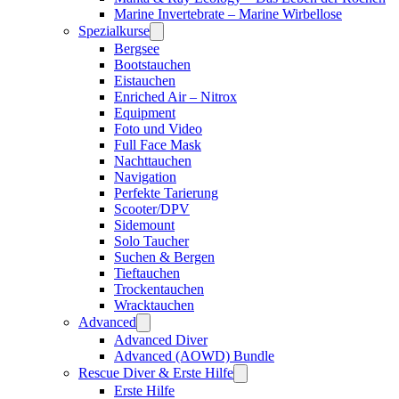
Marine Invertebrate – Marine Wirbellose
Spezialkurse
Bergsee
Bootstauchen
Eistauchen
Enriched Air – Nitrox
Equipment
Foto und Video
Full Face Mask
Nachttauchen
Navigation
Perfekte Tarierung
Scooter/DPV
Sidemount
Solo Taucher
Suchen & Bergen
Tieftauchen
Trockentauchen
Wracktauchen
Advanced
Advanced Diver
Advanced (AOWD) Bundle
Rescue Diver & Erste Hilfe
Erste Hilfe