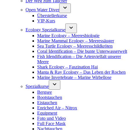
Der Weg zum Taucher
Open Water Diver
Überstellerkurse
VIP-Kurs
Ecology Spezialkurse
Marine Ecology – Meeresbiologie
Marine Mammal Ecology – Meeressäuger
Sea Turtle Ecology – Meeresschildkröten
Coral Identification – Die bunte Unterwasserwelt
Fish Idendification – Die Artenvielfalt unserer
Meere
Shark Ecology – Faszination Hai
Manta & Ray Ecology – Das Leben der Rochen
Marine Invertebrate – Marine Wirbellose
Spezialkurse
Bergsee
Bootstauchen
Eistauchen
Enriched Air – Nitrox
Equipment
Foto und Video
Full Face Mask
Nachttauchen