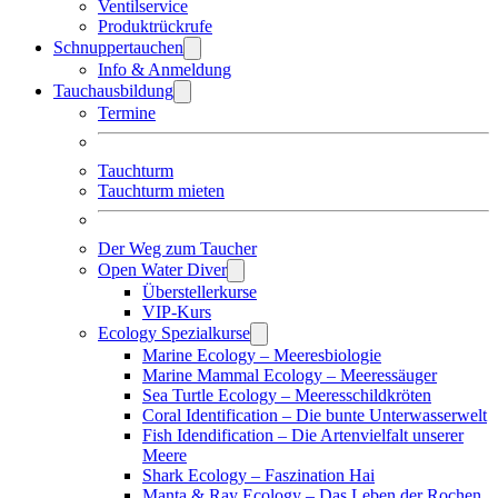
Ventilservice
Produktrückrufe
Schnuppertauchen
Info & Anmeldung
Tauchausbildung
Termine
Tauchturm
Tauchturm mieten
Der Weg zum Taucher
Open Water Diver
Überstellerkurse
VIP-Kurs
Ecology Spezialkurse
Marine Ecology – Meeresbiologie
Marine Mammal Ecology – Meeressäuger
Sea Turtle Ecology – Meeresschildkröten
Coral Identification – Die bunte Unterwasserwelt
Fish Idendification – Die Artenvielfalt unserer
Meere
Shark Ecology – Faszination Hai
Manta & Ray Ecology – Das Leben der Rochen