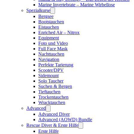
Marine Invertebrate – Marine Wirbellose
Spezialkurse
Bergsee
Bootstauchen
Eistauchen
Enriched Air – Nitrox
Equipment
Foto und Video
Full Face Mask
Nachttauchen
Navigation
Perfekte Tarierung
Scooter/DPV
Sidemount
Solo Taucher
Suchen & Bergen
Tieftauchen
Trockentauchen
Wracktauchen
Advanced
Advanced Diver
Advanced (AOWD) Bundle
Rescue Diver & Erste Hilfe
Erste Hilfe