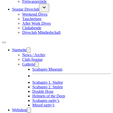
Freiwasserziele
Seastar Diveclub
Weekend Dives
Tauchreisen
After Work Dives
Clubabende
Diveclub Mitgliedschaft
Startseite
News / Archiv
Club-Seastar
Gallerie
Scubapro Museum
Scubapro 1. Stufen
Scubapro 2. Stufen
Double Hose
Helmets of the Deep
Scubapro rarity’s
Mixed rarity’s
Webshop