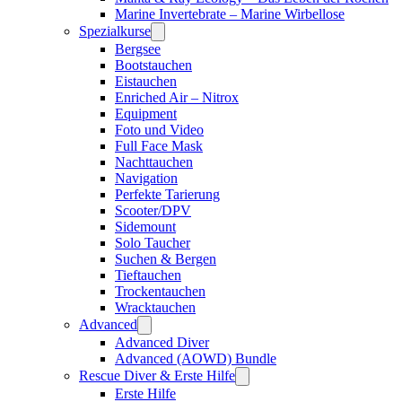
Marine Invertebrate – Marine Wirbellose
Spezialkurse
Bergsee
Bootstauchen
Eistauchen
Enriched Air – Nitrox
Equipment
Foto und Video
Full Face Mask
Nachttauchen
Navigation
Perfekte Tarierung
Scooter/DPV
Sidemount
Solo Taucher
Suchen & Bergen
Tieftauchen
Trockentauchen
Wracktauchen
Advanced
Advanced Diver
Advanced (AOWD) Bundle
Rescue Diver & Erste Hilfe
Erste Hilfe