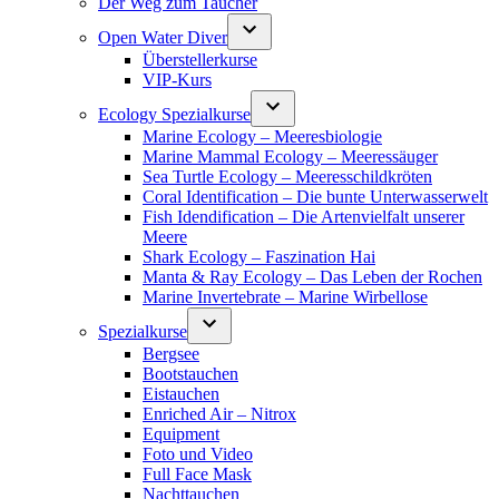
Der Weg zum Taucher
Open Water Diver
Überstellerkurse
VIP-Kurs
Ecology Spezialkurse
Marine Ecology – Meeresbiologie
Marine Mammal Ecology – Meeressäuger
Sea Turtle Ecology – Meeresschildkröten
Coral Identification – Die bunte Unterwasserwelt
Fish Idendification – Die Artenvielfalt unserer
Meere
Shark Ecology – Faszination Hai
Manta & Ray Ecology – Das Leben der Rochen
Marine Invertebrate – Marine Wirbellose
Spezialkurse
Bergsee
Bootstauchen
Eistauchen
Enriched Air – Nitrox
Equipment
Foto und Video
Full Face Mask
Nachttauchen