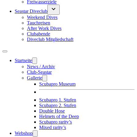
Freiwasserziele
Seastar Diveclub
Weekend Dives
Tauchreisen
After Work Dives
Clubabende
Diveclub Mitgliedschaft
Startseite
News / Archiv
Club-Seastar
Gallerie
Scubapro Museum
Scubapro 1. Stufen
Scubapro 2. Stufen
Double Hose
Helmets of the Deep
Scubapro rarity’s
Mixed rarity’s
Webshop