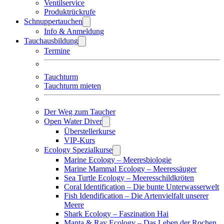
Ventilservice
Produktrückrufe
Schnuppertauchen
Info & Anmeldung
Tauchausbildung
Termine
Tauchturm
Tauchturm mieten
Der Weg zum Taucher
Open Water Diver
Überstellerkurse
VIP-Kurs
Ecology Spezialkurse
Marine Ecology – Meeresbiologie
Marine Mammal Ecology – Meeressäuger
Sea Turtle Ecology – Meeresschildkröten
Coral Identification – Die bunte Unterwasserwelt
Fish Idendification – Die Artenvielfalt unserer
Meere
Shark Ecology – Faszination Hai
Manta & Ray Ecology – Das Leben der Rochen