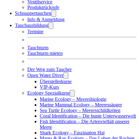
Ventilservice
Produktrückrufe
Schnuppertauchen
Info & Anmeldung
Tauchausbildung
Termine
Tauchturm
Tauchturm mieten
Der Weg zum Taucher
Open Water Diver
Überstellerkurse
VIP-Kurs
Ecology Spezialkurse
Marine Ecology – Meeresbiologie
Marine Mammal Ecology – Meeressäuger
Sea Turtle Ecology – Meeresschildkröten
Coral Identification – Die bunte Unterwasserwelt
Fish Idendification – Die Artenvielfalt unserer
Meere
Shark Ecology – Faszination Hai
Manta & Ray Ecology – Das Leben der Rochen