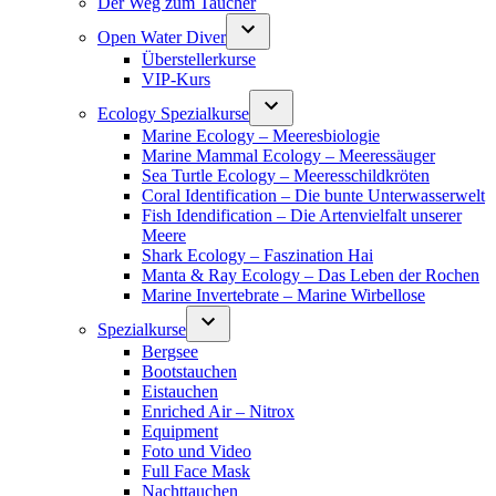
Der Weg zum Taucher
Open Water Diver
Überstellerkurse
VIP-Kurs
Ecology Spezialkurse
Marine Ecology – Meeresbiologie
Marine Mammal Ecology – Meeressäuger
Sea Turtle Ecology – Meeresschildkröten
Coral Identification – Die bunte Unterwasserwelt
Fish Idendification – Die Artenvielfalt unserer
Meere
Shark Ecology – Faszination Hai
Manta & Ray Ecology – Das Leben der Rochen
Marine Invertebrate – Marine Wirbellose
Spezialkurse
Bergsee
Bootstauchen
Eistauchen
Enriched Air – Nitrox
Equipment
Foto und Video
Full Face Mask
Nachttauchen