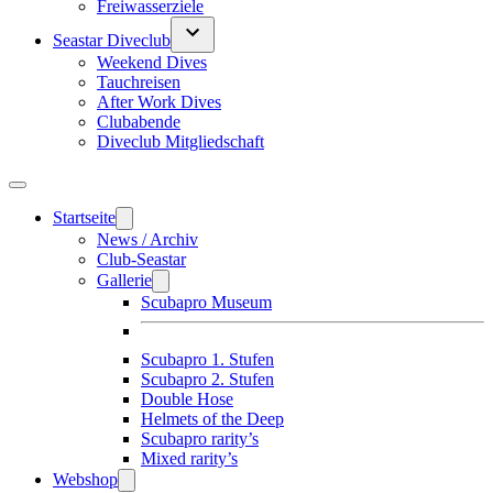
Freiwasserziele
Seastar Diveclub
Weekend Dives
Tauchreisen
After Work Dives
Clubabende
Diveclub Mitgliedschaft
Startseite
News / Archiv
Club-Seastar
Gallerie
Scubapro Museum
Scubapro 1. Stufen
Scubapro 2. Stufen
Double Hose
Helmets of the Deep
Scubapro rarity’s
Mixed rarity’s
Webshop