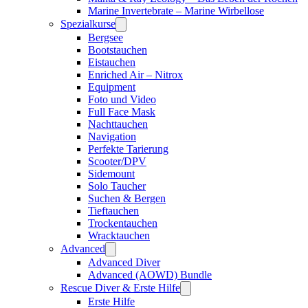
Marine Invertebrate – Marine Wirbellose
Spezialkurse
Bergsee
Bootstauchen
Eistauchen
Enriched Air – Nitrox
Equipment
Foto und Video
Full Face Mask
Nachttauchen
Navigation
Perfekte Tarierung
Scooter/DPV
Sidemount
Solo Taucher
Suchen & Bergen
Tieftauchen
Trockentauchen
Wracktauchen
Advanced
Advanced Diver
Advanced (AOWD) Bundle
Rescue Diver & Erste Hilfe
Erste Hilfe