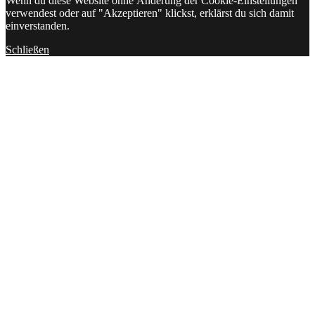
Wenn du diese Website ohne Änderung der Cookie-Einstellungen
verwendest oder auf "Akzeptieren" klickst, erklärst du sich damit
einverstanden.
Schließen