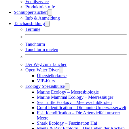
Ventilservice
Produktrückrufe
Schnuppertauchen
Info & Anmeldung
Tauchausbildung
Termine
Tauchturm
Tauchturm mieten
Der Weg zum Taucher
Open Water Diver
Überstellerkurse
VIP-Kurs
Ecology Spezialkurse
Marine Ecology – Meeresbiologie
Marine Mammal Ecology – Meeressäuger
Sea Turtle Ecology – Meeresschildkröten
Coral Identification – Die bunte Unterwasserwelt
Fish Idendification – Die Artenvielfalt unserer
Meere
Shark Ecology – Faszination Hai
Manta & Ray Ecology – Das Leben der Rochen