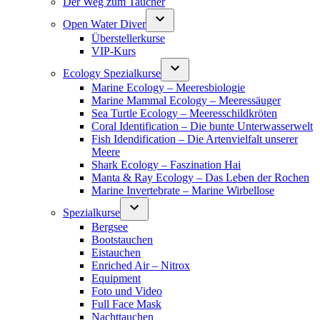
Der Weg zum Taucher
Open Water Diver
Überstellerkurse
VIP-Kurs
Ecology Spezialkurse
Marine Ecology – Meeresbiologie
Marine Mammal Ecology – Meeressäuger
Sea Turtle Ecology – Meeresschildkröten
Coral Identification – Die bunte Unterwasserwelt
Fish Idendification – Die Artenvielfalt unserer
Meere
Shark Ecology – Faszination Hai
Manta & Ray Ecology – Das Leben der Rochen
Marine Invertebrate – Marine Wirbellose
Spezialkurse
Bergsee
Bootstauchen
Eistauchen
Enriched Air – Nitrox
Equipment
Foto und Video
Full Face Mask
Nachttauchen