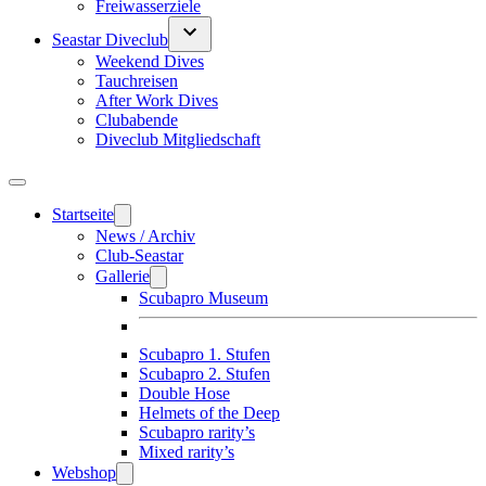
Freiwasserziele
Seastar Diveclub
Weekend Dives
Tauchreisen
After Work Dives
Clubabende
Diveclub Mitgliedschaft
Startseite
News / Archiv
Club-Seastar
Gallerie
Scubapro Museum
Scubapro 1. Stufen
Scubapro 2. Stufen
Double Hose
Helmets of the Deep
Scubapro rarity’s
Mixed rarity’s
Webshop