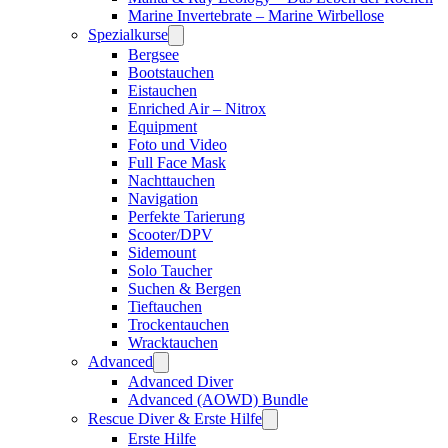
Marine Invertebrate – Marine Wirbellose
Spezialkurse
Bergsee
Bootstauchen
Eistauchen
Enriched Air – Nitrox
Equipment
Foto und Video
Full Face Mask
Nachttauchen
Navigation
Perfekte Tarierung
Scooter/DPV
Sidemount
Solo Taucher
Suchen & Bergen
Tieftauchen
Trockentauchen
Wracktauchen
Advanced
Advanced Diver
Advanced (AOWD) Bundle
Rescue Diver & Erste Hilfe
Erste Hilfe