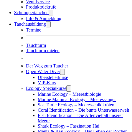
Ventilservice
Produktrückrufe
Schnuppertauchen
Info & Anmeldung
Tauchausbildung
Termine
Tauchturm
Tauchturm mieten
Der Weg zum Taucher
Open Water Diver
Überstellerkurse
VIP-Kurs
Ecology Spezialkurse
Marine Ecology – Meeresbiologie
Marine Mammal Ecology – Meeressäuger
Sea Turtle Ecology – Meeresschildkröten
Coral Identification – Die bunte Unterwasserwelt
Fish Idendification – Die Artenvielfalt unserer
Meere
Shark Ecology – Faszination Hai
Manta & Ray Ecology – Das Leben der Rochen