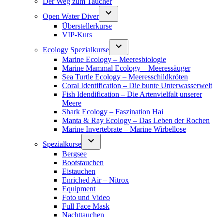
Der Weg zum Taucher
Open Water Diver
Überstellerkurse
VIP-Kurs
Ecology Spezialkurse
Marine Ecology – Meeresbiologie
Marine Mammal Ecology – Meeressäuger
Sea Turtle Ecology – Meeresschildkröten
Coral Identification – Die bunte Unterwasserwelt
Fish Idendification – Die Artenvielfalt unserer
Meere
Shark Ecology – Faszination Hai
Manta & Ray Ecology – Das Leben der Rochen
Marine Invertebrate – Marine Wirbellose
Spezialkurse
Bergsee
Bootstauchen
Eistauchen
Enriched Air – Nitrox
Equipment
Foto und Video
Full Face Mask
Nachttauchen