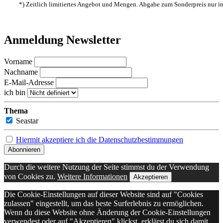
*) Zeitlich limitiertes Angebot und Mengen. Abgabe zum Sonderpreis nur 
Anmeldung Newsletter
Vorname
Nachname
E-Mail-Adresse
ich bin
Thema
Seastar
Hiermit akzeptiere ich die Datenschutzbestimmungen
Durch die weitere Nutzung der Seite stimmst du der Verwendung
von Cookies zu.
Weitere Informationen
Akzeptieren
Die Cookie-Einstellungen auf dieser Website sind auf "Cookies
zulassen" eingestellt, um das beste Surferlebnis zu ermöglichen.
Wenn du diese Website ohne Änderung der Cookie-Einstellungen
verwendest oder auf "Akzeptieren" klickst, erklärst du sich damit