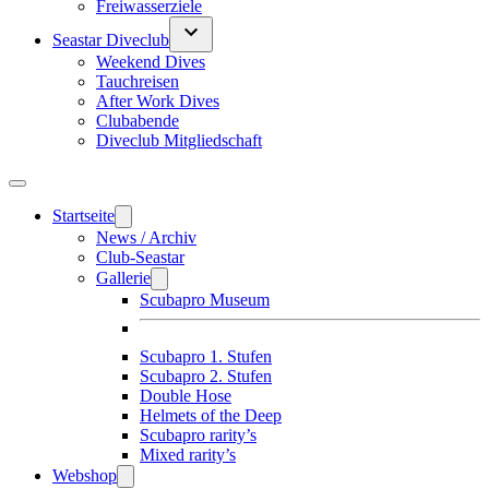
Freiwasserziele
Seastar Diveclub
Weekend Dives
Tauchreisen
After Work Dives
Clubabende
Diveclub Mitgliedschaft
Startseite
News / Archiv
Club-Seastar
Gallerie
Scubapro Museum
Scubapro 1. Stufen
Scubapro 2. Stufen
Double Hose
Helmets of the Deep
Scubapro rarity’s
Mixed rarity’s
Webshop