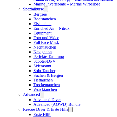
Marine Invertebrate – Marine Wirbellose
Spezialkurse
Bergsee
Bootstauchen
Eistauchen
Enriched Air – Nitrox
Equipment
Foto und Video
Full Face Mask
Nachttauchen
Navigation
Perfekte Tarierung
Scooter/DPV
Sidemount
Solo Taucher
Suchen & Bergen
Tieftauchen
Trockentauchen
Wracktauchen
Advanced
Advanced Diver
Advanced (AOWD) Bundle
Rescue Diver & Erste Hilfe
Erste Hilfe