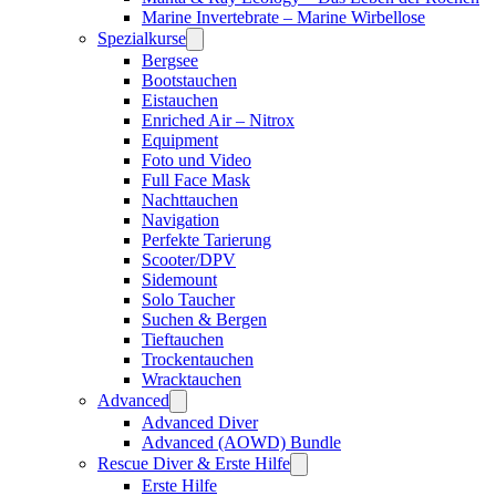
Marine Invertebrate – Marine Wirbellose
Spezialkurse
Bergsee
Bootstauchen
Eistauchen
Enriched Air – Nitrox
Equipment
Foto und Video
Full Face Mask
Nachttauchen
Navigation
Perfekte Tarierung
Scooter/DPV
Sidemount
Solo Taucher
Suchen & Bergen
Tieftauchen
Trockentauchen
Wracktauchen
Advanced
Advanced Diver
Advanced (AOWD) Bundle
Rescue Diver & Erste Hilfe
Erste Hilfe