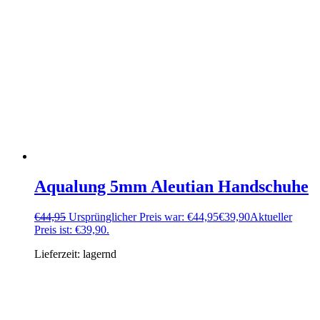
Aqualung 5mm Aleutian Handschuhe
€
44,95
Ursprünglicher Preis war: €44,95
€
39,90
Aktueller
Preis ist: €39,90.
Lieferzeit:
lagernd