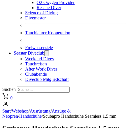
O2 Oxygen Provider
Rescue Diver
Science of Diving
Divemaster
Tauchlehrer Kooperation
Freiwasserziele
Seastar Diveclub
Weekend Dives
Tauchreisen
After Work Dives
Clubabende
Diveclub Mitgliedschaft
Suchen
0
Start
/
Webshop
/
Ausrüstung
/
Anzüge &
Neopren
/
Handschuhe
/
Scubapro Handschuhe Seamless 1,5 mm