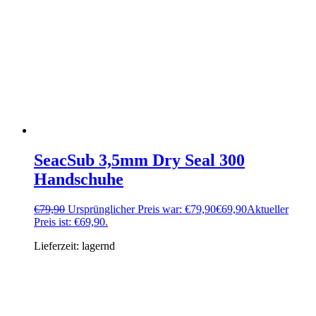
SeacSub 3,5mm Dry Seal 300
Handschuhe
€
79,90
Ursprünglicher Preis war: €79,90
€
69,90
Aktueller
Preis ist: €69,90.
Lieferzeit:
lagernd