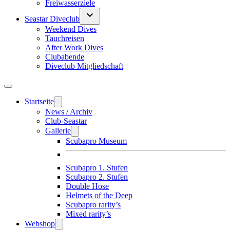
Freiwasserziele
Seastar Diveclub
Weekend Dives
Tauchreisen
After Work Dives
Clubabende
Diveclub Mitgliedschaft
Startseite
News / Archiv
Club-Seastar
Gallerie
Scubapro Museum
Scubapro 1. Stufen
Scubapro 2. Stufen
Double Hose
Helmets of the Deep
Scubapro rarity’s
Mixed rarity’s
Webshop