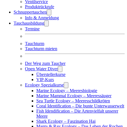
Ventilservice
Produktrückrufe
Schnuppertauchen
Info & Anmeldung
Tauchausbildung
Termine
Tauchturm
Tauchturm mieten
Der Weg zum Taucher
Open Water Diver
Überstellerkurse
VIP-Kurs
Ecology Spezialkurse
Marine Ecology – Meeresbiologie
Marine Mammal Ecology – Meeressäuger
Sea Turtle Ecology – Meeresschildkröten
Coral Identification – Die bunte Unterwasserwelt
Fish Idendification – Die Artenvielfalt unserer
Meere
Shark Ecology – Faszination Hai
Manta & Ray Ecology – Das Leben der Rochen