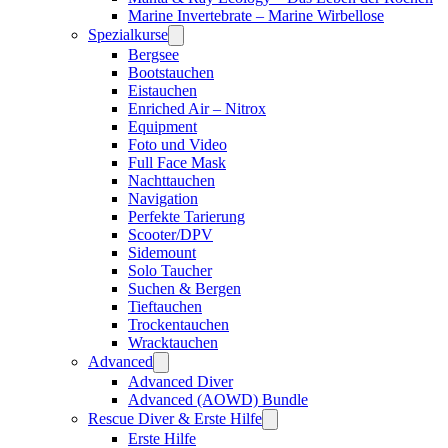
Marine Invertebrate – Marine Wirbellose
Spezialkurse
Bergsee
Bootstauchen
Eistauchen
Enriched Air – Nitrox
Equipment
Foto und Video
Full Face Mask
Nachttauchen
Navigation
Perfekte Tarierung
Scooter/DPV
Sidemount
Solo Taucher
Suchen & Bergen
Tieftauchen
Trockentauchen
Wracktauchen
Advanced
Advanced Diver
Advanced (AOWD) Bundle
Rescue Diver & Erste Hilfe
Erste Hilfe