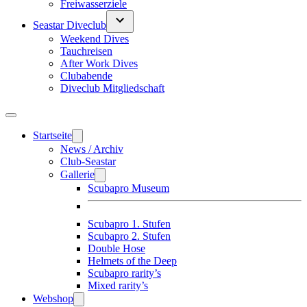
Freiwasserziele
Seastar Diveclub
Weekend Dives
Tauchreisen
After Work Dives
Clubabende
Diveclub Mitgliedschaft
Startseite
News / Archiv
Club-Seastar
Gallerie
Scubapro Museum
Scubapro 1. Stufen
Scubapro 2. Stufen
Double Hose
Helmets of the Deep
Scubapro rarity’s
Mixed rarity’s
Webshop