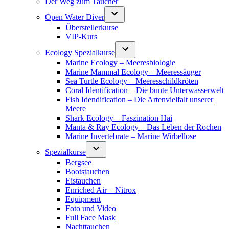
Der Weg zum Taucher
Open Water Diver
Überstellerkurse
VIP-Kurs
Ecology Spezialkurse
Marine Ecology – Meeresbiologie
Marine Mammal Ecology – Meeressäuger
Sea Turtle Ecology – Meeresschildkröten
Coral Identification – Die bunte Unterwasserwelt
Fish Idendification – Die Artenvielfalt unserer
Meere
Shark Ecology – Faszination Hai
Manta & Ray Ecology – Das Leben der Rochen
Marine Invertebrate – Marine Wirbellose
Spezialkurse
Bergsee
Bootstauchen
Eistauchen
Enriched Air – Nitrox
Equipment
Foto und Video
Full Face Mask
Nachttauchen