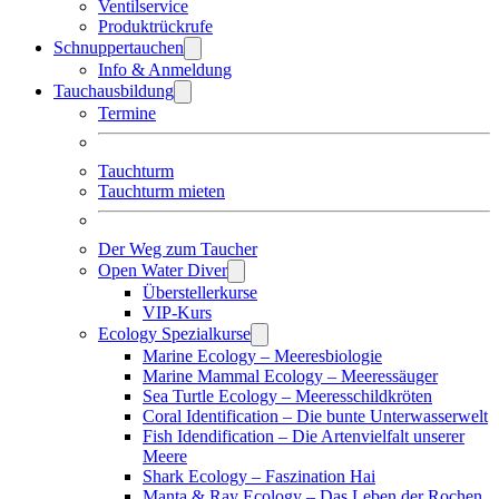
Ventilservice
Produktrückrufe
Schnuppertauchen
Info & Anmeldung
Tauchausbildung
Termine
Tauchturm
Tauchturm mieten
Der Weg zum Taucher
Open Water Diver
Überstellerkurse
VIP-Kurs
Ecology Spezialkurse
Marine Ecology – Meeresbiologie
Marine Mammal Ecology – Meeressäuger
Sea Turtle Ecology – Meeresschildkröten
Coral Identification – Die bunte Unterwasserwelt
Fish Idendification – Die Artenvielfalt unserer
Meere
Shark Ecology – Faszination Hai
Manta & Ray Ecology – Das Leben der Rochen