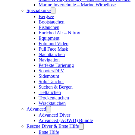
Marine Invertebrate – Marine Wirbellose
Spezialkurse
Bergsee
Bootstauchen
Eistauchen
Enriched Air – Nitrox
Equipment
Foto und Video
Full Face Mask
Nachttauchen
Navigation
Perfekte Tarierung
Scooter/DPV
Sidemount
Solo Taucher
Suchen & Bergen
Tieftauchen
Trockentauchen
Wracktauchen
Advanced
Advanced Diver
Advanced (AOWD) Bundle
Rescue Diver & Erste Hilfe
Erste Hilfe