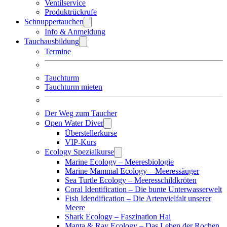
Ventilservice
Produktrückrufe
Schnuppertauchen
Info & Anmeldung
Tauchausbildung
Termine
Tauchturm
Tauchturm mieten
Der Weg zum Taucher
Open Water Diver
Überstellerkurse
VIP-Kurs
Ecology Spezialkurse
Marine Ecology – Meeresbiologie
Marine Mammal Ecology – Meeressäuger
Sea Turtle Ecology – Meeresschildkröten
Coral Identification – Die bunte Unterwasserwelt
Fish Idendification – Die Artenvielfalt unserer
Meere
Shark Ecology – Faszination Hai
Manta & Ray Ecology – Das Leben der Rochen