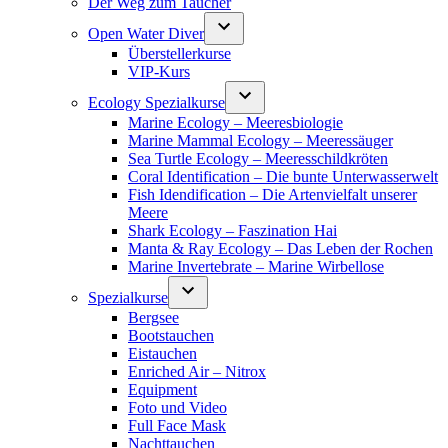
Der Weg zum Taucher
Open Water Diver
Überstellerkurse
VIP-Kurs
Ecology Spezialkurse
Marine Ecology – Meeresbiologie
Marine Mammal Ecology – Meeressäuger
Sea Turtle Ecology – Meeresschildkröten
Coral Identification – Die bunte Unterwasserwelt
Fish Idendification – Die Artenvielfalt unserer
Meere
Shark Ecology – Faszination Hai
Manta & Ray Ecology – Das Leben der Rochen
Marine Invertebrate – Marine Wirbellose
Spezialkurse
Bergsee
Bootstauchen
Eistauchen
Enriched Air – Nitrox
Equipment
Foto und Video
Full Face Mask
Nachttauchen