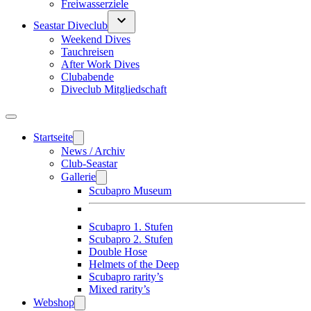
Freiwasserziele
Seastar Diveclub
Weekend Dives
Tauchreisen
After Work Dives
Clubabende
Diveclub Mitgliedschaft
Startseite
News / Archiv
Club-Seastar
Gallerie
Scubapro Museum
Scubapro 1. Stufen
Scubapro 2. Stufen
Double Hose
Helmets of the Deep
Scubapro rarity’s
Mixed rarity’s
Webshop