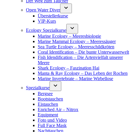
Der Weg zum Taucher
Open Water Diver
Überstellerkurse
VIP-Kurs
Ecology Spezialkurse
Marine Ecology – Meeresbiologie
Marine Mammal Ecology – Meeressäuger
Sea Turtle Ecology – Meeresschildkröten
Coral Identification – Die bunte Unterwasserwelt
Fish Idendification – Die Artenvielfalt unserer
Meere
Shark Ecology – Faszination Hai
Manta & Ray Ecology – Das Leben der Rochen
Marine Invertebrate – Marine Wirbellose
Spezialkurse
Bergsee
Bootstauchen
Eistauchen
Enriched Air – Nitrox
Equipment
Foto und Video
Full Face Mask
Nachttauchen