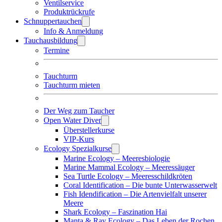
Ventilservice
Produktrückrufe
Schnuppertauchen
Info & Anmeldung
Tauchausbildung
Termine
Tauchturm
Tauchturm mieten
Der Weg zum Taucher
Open Water Diver
Überstellerkurse
VIP-Kurs
Ecology Spezialkurse
Marine Ecology – Meeresbiologie
Marine Mammal Ecology – Meeressäuger
Sea Turtle Ecology – Meeresschildkröten
Coral Identification – Die bunte Unterwasserwelt
Fish Idendification – Die Artenvielfalt unserer
Meere
Shark Ecology – Faszination Hai
Manta & Ray Ecology – Das Leben der Rochen