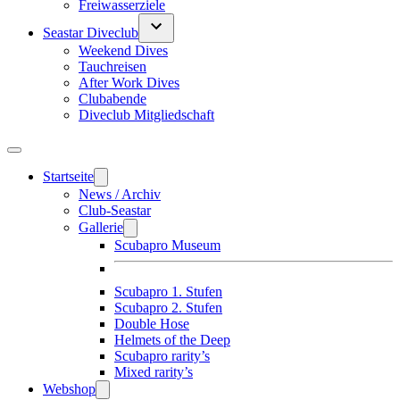
Freiwasserziele
Seastar Diveclub
Weekend Dives
Tauchreisen
After Work Dives
Clubabende
Diveclub Mitgliedschaft
Startseite
News / Archiv
Club-Seastar
Gallerie
Scubapro Museum
Scubapro 1. Stufen
Scubapro 2. Stufen
Double Hose
Helmets of the Deep
Scubapro rarity’s
Mixed rarity’s
Webshop