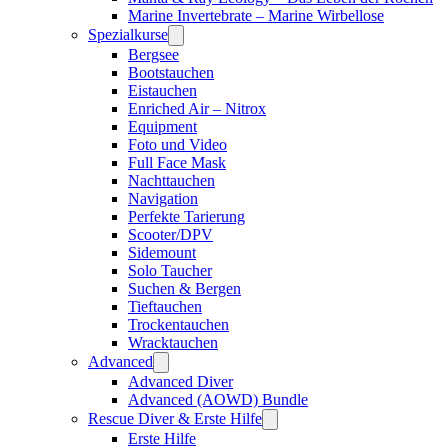
Marine Invertebrate – Marine Wirbellose
Spezialkurse
Bergsee
Bootstauchen
Eistauchen
Enriched Air – Nitrox
Equipment
Foto und Video
Full Face Mask
Nachttauchen
Navigation
Perfekte Tarierung
Scooter/DPV
Sidemount
Solo Taucher
Suchen & Bergen
Tieftauchen
Trockentauchen
Wracktauchen
Advanced
Advanced Diver
Advanced (AOWD) Bundle
Rescue Diver & Erste Hilfe
Erste Hilfe