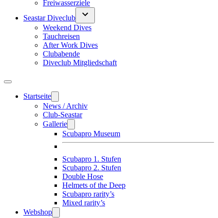
Freiwasserziele
Seastar Diveclub
Weekend Dives
Tauchreisen
After Work Dives
Clubabende
Diveclub Mitgliedschaft
Startseite
News / Archiv
Club-Seastar
Gallerie
Scubapro Museum
Scubapro 1. Stufen
Scubapro 2. Stufen
Double Hose
Helmets of the Deep
Scubapro rarity’s
Mixed rarity’s
Webshop