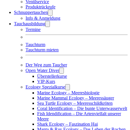
Ventilservice
Produktrückrufe
Schnuppertauchen
Info & Anmeldung
Tauchausbildung
Termine
Tauchturm
Tauchturm mieten
Der Weg zum Taucher
Open Water Diver
Überstellerkurse
VIP-Kurs
Ecology Spezialkurse
Marine Ecology – Meeresbiologie
Marine Mammal Ecology – Meeressäuger
Sea Turtle Ecology – Meeresschildkröten
Coral Identification – Die bunte Unterwasserwelt
Fish Idendification – Die Artenvielfalt unserer
Meere
Shark Ecology – Faszination Hai
Manta & Ray Ecology – Das Leben der Rochen