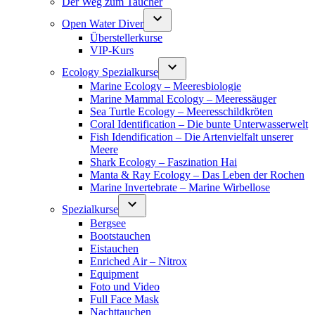
Der Weg zum Taucher
Open Water Diver
Überstellerkurse
VIP-Kurs
Ecology Spezialkurse
Marine Ecology – Meeresbiologie
Marine Mammal Ecology – Meeressäuger
Sea Turtle Ecology – Meeresschildkröten
Coral Identification – Die bunte Unterwasserwelt
Fish Idendification – Die Artenvielfalt unserer
Meere
Shark Ecology – Faszination Hai
Manta & Ray Ecology – Das Leben der Rochen
Marine Invertebrate – Marine Wirbellose
Spezialkurse
Bergsee
Bootstauchen
Eistauchen
Enriched Air – Nitrox
Equipment
Foto und Video
Full Face Mask
Nachttauchen