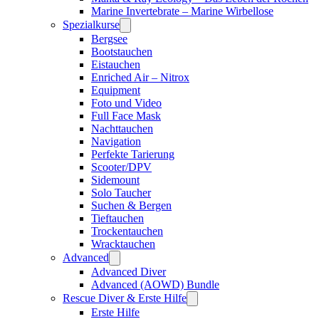
Marine Invertebrate – Marine Wirbellose
Spezialkurse
Bergsee
Bootstauchen
Eistauchen
Enriched Air – Nitrox
Equipment
Foto und Video
Full Face Mask
Nachttauchen
Navigation
Perfekte Tarierung
Scooter/DPV
Sidemount
Solo Taucher
Suchen & Bergen
Tieftauchen
Trockentauchen
Wracktauchen
Advanced
Advanced Diver
Advanced (AOWD) Bundle
Rescue Diver & Erste Hilfe
Erste Hilfe