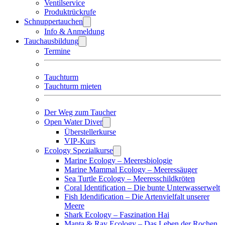
Ventilservice
Produktrückrufe
Schnuppertauchen
Info & Anmeldung
Tauchausbildung
Termine
Tauchturm
Tauchturm mieten
Der Weg zum Taucher
Open Water Diver
Überstellerkurse
VIP-Kurs
Ecology Spezialkurse
Marine Ecology – Meeresbiologie
Marine Mammal Ecology – Meeressäuger
Sea Turtle Ecology – Meeresschildkröten
Coral Identification – Die bunte Unterwasserwelt
Fish Idendification – Die Artenvielfalt unserer
Meere
Shark Ecology – Faszination Hai
Manta & Ray Ecology – Das Leben der Rochen