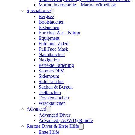
Marine Invertebrate – Marine Wirbellose
Spezialkurse
Bergsee
Bootstauchen
Eistauchen
Enriched Air – Nitrox
Equipment
Foto und Video
Full Face Mask
Nachttauchen
Navigation
Perfekte Tarierung
Scooter/DPV
Sidemount
Solo Taucher
Suchen & Bergen
Tieftauchen
Trockentauchen
Wracktauchen
Advanced
Advanced Diver
Advanced (AOWD) Bundle
Rescue Diver & Erste Hilfe
Erste Hilfe