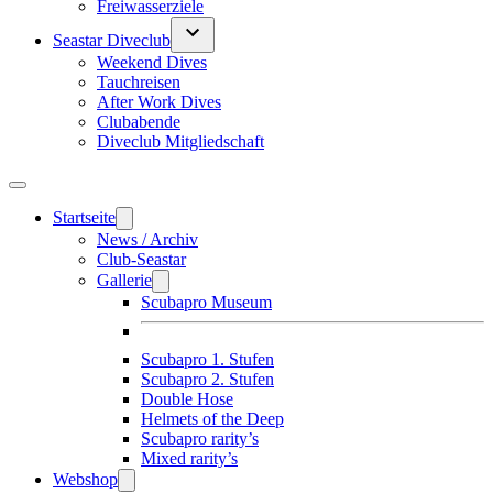
Freiwasserziele
Seastar Diveclub
Weekend Dives
Tauchreisen
After Work Dives
Clubabende
Diveclub Mitgliedschaft
Startseite
News / Archiv
Club-Seastar
Gallerie
Scubapro Museum
Scubapro 1. Stufen
Scubapro 2. Stufen
Double Hose
Helmets of the Deep
Scubapro rarity’s
Mixed rarity’s
Webshop