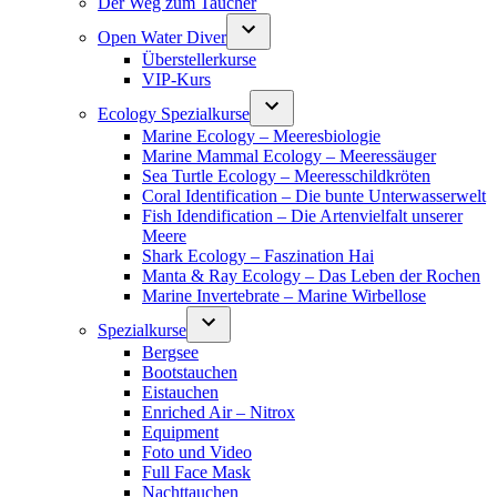
Der Weg zum Taucher
Open Water Diver
Überstellerkurse
VIP-Kurs
Ecology Spezialkurse
Marine Ecology – Meeresbiologie
Marine Mammal Ecology – Meeressäuger
Sea Turtle Ecology – Meeresschildkröten
Coral Identification – Die bunte Unterwasserwelt
Fish Idendification – Die Artenvielfalt unserer
Meere
Shark Ecology – Faszination Hai
Manta & Ray Ecology – Das Leben der Rochen
Marine Invertebrate – Marine Wirbellose
Spezialkurse
Bergsee
Bootstauchen
Eistauchen
Enriched Air – Nitrox
Equipment
Foto und Video
Full Face Mask
Nachttauchen