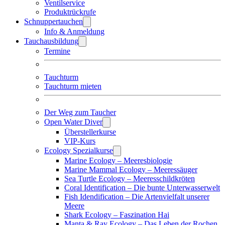
Ventilservice
Produktrückrufe
Schnuppertauchen
Info & Anmeldung
Tauchausbildung
Termine
Tauchturm
Tauchturm mieten
Der Weg zum Taucher
Open Water Diver
Überstellerkurse
VIP-Kurs
Ecology Spezialkurse
Marine Ecology – Meeresbiologie
Marine Mammal Ecology – Meeressäuger
Sea Turtle Ecology – Meeresschildkröten
Coral Identification – Die bunte Unterwasserwelt
Fish Idendification – Die Artenvielfalt unserer
Meere
Shark Ecology – Faszination Hai
Manta & Ray Ecology – Das Leben der Rochen