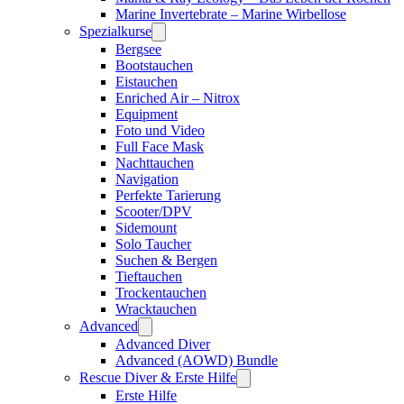
Marine Invertebrate – Marine Wirbellose
Spezialkurse
Bergsee
Bootstauchen
Eistauchen
Enriched Air – Nitrox
Equipment
Foto und Video
Full Face Mask
Nachttauchen
Navigation
Perfekte Tarierung
Scooter/DPV
Sidemount
Solo Taucher
Suchen & Bergen
Tieftauchen
Trockentauchen
Wracktauchen
Advanced
Advanced Diver
Advanced (AOWD) Bundle
Rescue Diver & Erste Hilfe
Erste Hilfe