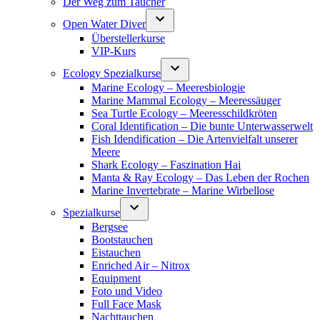
Der Weg zum Taucher
Open Water Diver
Überstellerkurse
VIP-Kurs
Ecology Spezialkurse
Marine Ecology – Meeresbiologie
Marine Mammal Ecology – Meeressäuger
Sea Turtle Ecology – Meeresschildkröten
Coral Identification – Die bunte Unterwasserwelt
Fish Idendification – Die Artenvielfalt unserer
Meere
Shark Ecology – Faszination Hai
Manta & Ray Ecology – Das Leben der Rochen
Marine Invertebrate – Marine Wirbellose
Spezialkurse
Bergsee
Bootstauchen
Eistauchen
Enriched Air – Nitrox
Equipment
Foto und Video
Full Face Mask
Nachttauchen