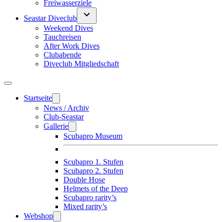
Freiwasserziele
Seastar Diveclub
Weekend Dives
Tauchreisen
After Work Dives
Clubabende
Diveclub Mitgliedschaft
Startseite
News / Archiv
Club-Seastar
Gallerie
Scubapro Museum
Scubapro 1. Stufen
Scubapro 2. Stufen
Double Hose
Helmets of the Deep
Scubapro rarity’s
Mixed rarity’s
Webshop