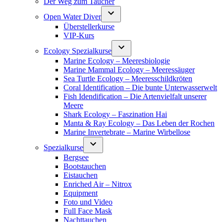
Der Weg zum Taucher
Open Water Diver
Überstellerkurse
VIP-Kurs
Ecology Spezialkurse
Marine Ecology – Meeresbiologie
Marine Mammal Ecology – Meeressäuger
Sea Turtle Ecology – Meeresschildkröten
Coral Identification – Die bunte Unterwasserwelt
Fish Idendification – Die Artenvielfalt unserer
Meere
Shark Ecology – Faszination Hai
Manta & Ray Ecology – Das Leben der Rochen
Marine Invertebrate – Marine Wirbellose
Spezialkurse
Bergsee
Bootstauchen
Eistauchen
Enriched Air – Nitrox
Equipment
Foto und Video
Full Face Mask
Nachttauchen