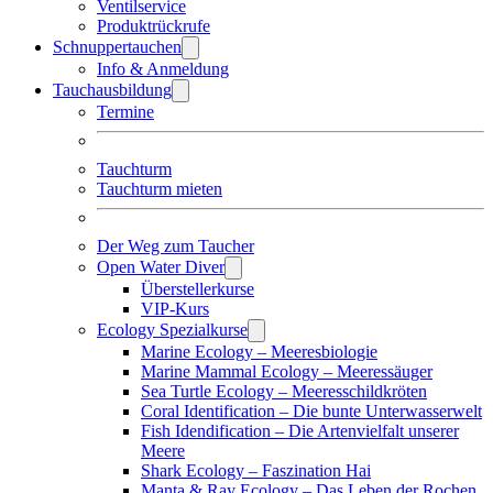
Ventilservice
Produktrückrufe
Schnuppertauchen
Info & Anmeldung
Tauchausbildung
Termine
Tauchturm
Tauchturm mieten
Der Weg zum Taucher
Open Water Diver
Überstellerkurse
VIP-Kurs
Ecology Spezialkurse
Marine Ecology – Meeresbiologie
Marine Mammal Ecology – Meeressäuger
Sea Turtle Ecology – Meeresschildkröten
Coral Identification – Die bunte Unterwasserwelt
Fish Idendification – Die Artenvielfalt unserer
Meere
Shark Ecology – Faszination Hai
Manta & Ray Ecology – Das Leben der Rochen