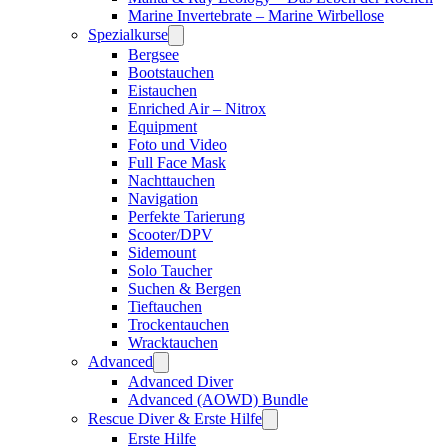
Marine Invertebrate – Marine Wirbellose
Spezialkurse
Bergsee
Bootstauchen
Eistauchen
Enriched Air – Nitrox
Equipment
Foto und Video
Full Face Mask
Nachttauchen
Navigation
Perfekte Tarierung
Scooter/DPV
Sidemount
Solo Taucher
Suchen & Bergen
Tieftauchen
Trockentauchen
Wracktauchen
Advanced
Advanced Diver
Advanced (AOWD) Bundle
Rescue Diver & Erste Hilfe
Erste Hilfe