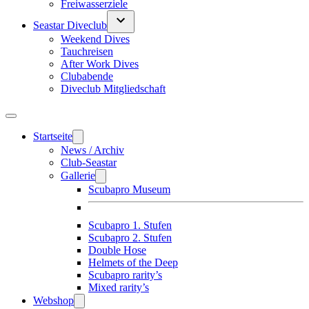
Freiwasserziele
Seastar Diveclub
Weekend Dives
Tauchreisen
After Work Dives
Clubabende
Diveclub Mitgliedschaft
Startseite
News / Archiv
Club-Seastar
Gallerie
Scubapro Museum
Scubapro 1. Stufen
Scubapro 2. Stufen
Double Hose
Helmets of the Deep
Scubapro rarity’s
Mixed rarity’s
Webshop