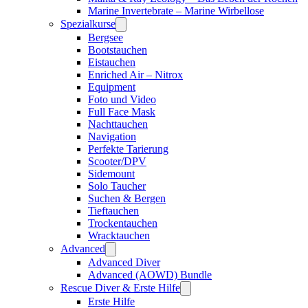
Marine Invertebrate – Marine Wirbellose
Spezialkurse
Bergsee
Bootstauchen
Eistauchen
Enriched Air – Nitrox
Equipment
Foto und Video
Full Face Mask
Nachttauchen
Navigation
Perfekte Tarierung
Scooter/DPV
Sidemount
Solo Taucher
Suchen & Bergen
Tieftauchen
Trockentauchen
Wracktauchen
Advanced
Advanced Diver
Advanced (AOWD) Bundle
Rescue Diver & Erste Hilfe
Erste Hilfe