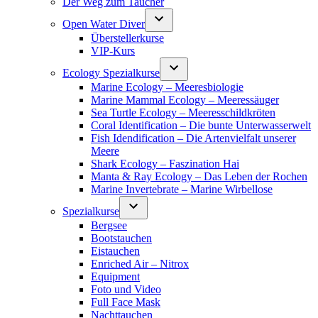
Der Weg zum Taucher
Open Water Diver
Überstellerkurse
VIP-Kurs
Ecology Spezialkurse
Marine Ecology – Meeresbiologie
Marine Mammal Ecology – Meeressäuger
Sea Turtle Ecology – Meeresschildkröten
Coral Identification – Die bunte Unterwasserwelt
Fish Idendification – Die Artenvielfalt unserer
Meere
Shark Ecology – Faszination Hai
Manta & Ray Ecology – Das Leben der Rochen
Marine Invertebrate – Marine Wirbellose
Spezialkurse
Bergsee
Bootstauchen
Eistauchen
Enriched Air – Nitrox
Equipment
Foto und Video
Full Face Mask
Nachttauchen