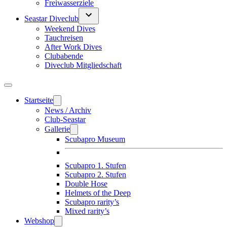
Freiwasserziele
Seastar Diveclub
Weekend Dives
Tauchreisen
After Work Dives
Clubabende
Diveclub Mitgliedschaft
Startseite
News / Archiv
Club-Seastar
Gallerie
Scubapro Museum
Scubapro 1. Stufen
Scubapro 2. Stufen
Double Hose
Helmets of the Deep
Scubapro rarity’s
Mixed rarity’s
Webshop