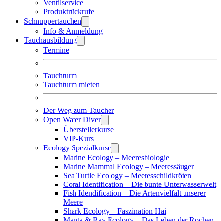
Ventilservice
Produktrückrufe
Schnuppertauchen
Info & Anmeldung
Tauchausbildung
Termine
Tauchturm
Tauchturm mieten
Der Weg zum Taucher
Open Water Diver
Überstellerkurse
VIP-Kurs
Ecology Spezialkurse
Marine Ecology – Meeresbiologie
Marine Mammal Ecology – Meeressäuger
Sea Turtle Ecology – Meeresschildkröten
Coral Identification – Die bunte Unterwasserwelt
Fish Idendification – Die Artenvielfalt unserer
Meere
Shark Ecology – Faszination Hai
Manta & Ray Ecology – Das Leben der Rochen