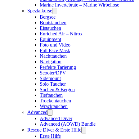
Marine Invertebrate – Marine Wirbellose
Spezialkurse
Bergsee
Bootstauchen
Eistauchen
Enriched Air – Nitrox
Equipment
Foto und Video
Full Face Mask
Nachttauchen
Navigation
Perfekte Tarierung
Scooter/DPV
Sidemount
Solo Taucher
Suchen & Bergen
Tieftauchen
Trockentauchen
Wracktauchen
Advanced
Advanced Diver
Advanced (AOWD) Bundle
Rescue Diver & Erste Hilfe
Erste Hilfe