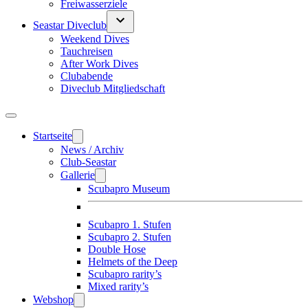
Freiwasserziele
Seastar Diveclub
Weekend Dives
Tauchreisen
After Work Dives
Clubabende
Diveclub Mitgliedschaft
Startseite
News / Archiv
Club-Seastar
Gallerie
Scubapro Museum
Scubapro 1. Stufen
Scubapro 2. Stufen
Double Hose
Helmets of the Deep
Scubapro rarity’s
Mixed rarity’s
Webshop