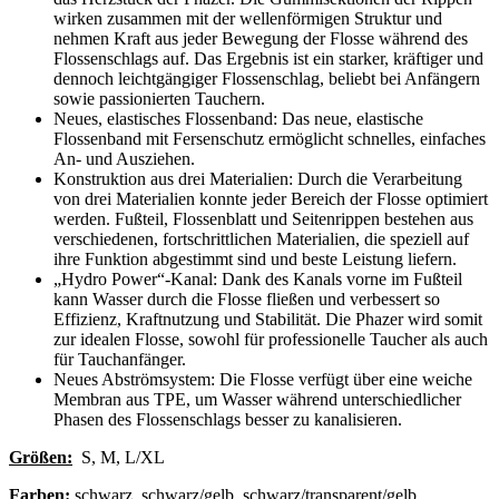
wirken zusammen mit der wellenförmigen Struktur und
nehmen Kraft aus jeder Bewegung der Flosse während des
Flossenschlags auf. Das Ergebnis ist ein starker, kräftiger und
dennoch leichtgängiger Flossenschlag, beliebt bei Anfängern
sowie passionierten Tauchern.
Neues, elastisches Flossenband: Das neue, elastische
Flossenband mit Fersenschutz ermöglicht schnelles, einfaches
An- und Ausziehen.
Konstruktion aus drei Materialien: Durch die Verarbeitung
von drei Materialien konnte jeder Bereich der Flosse optimiert
werden. Fußteil, Flossenblatt und Seitenrippen bestehen aus
verschiedenen, fortschrittlichen Materialien, die speziell auf
ihre Funktion abgestimmt sind und beste Leistung liefern.
„Hydro Power“-Kanal: Dank des Kanals vorne im Fußteil
kann Wasser durch die Flosse fließen und verbessert so
Effizienz, Kraftnutzung und Stabilität. Die Phazer wird somit
zur idealen Flosse, sowohl für professionelle Taucher als auch
für Tauchanfänger.
Neues Abströmsystem: Die Flosse verfügt über eine weiche
Membran aus TPE, um Wasser während unterschiedlicher
Phasen des Flossenschlags besser zu kanalisieren.
Größen:
S, M, L/XL
Farben:
schwarz, schwarz/gelb, schwarz/transparent/gelb,