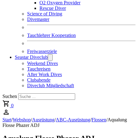
O2 Oxygen Provider
Rescue Diver
Science of Diving
Divemaster
Tauchlehrer Kooperation
Freiwasserziele
Seastar Diveclub
Weekend Dives
Tauchreisen
After Work Dives
Clubabende
Diveclub Mitgliedschaft
Suchen
0
Start
/
Webshop
/
Ausrüstung
/
ABC-Ausrüstung
/
Flossen
/
Aqualung
Flosse Phazer ADJ