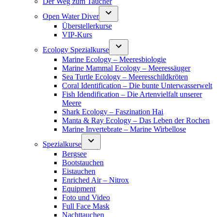
Der Weg zum Taucher
Open Water Diver
Überstellerkurse
VIP-Kurs
Ecology Spezialkurse
Marine Ecology – Meeresbiologie
Marine Mammal Ecology – Meeressäuger
Sea Turtle Ecology – Meeresschildkröten
Coral Identification – Die bunte Unterwasserwelt
Fish Idendification – Die Artenvielfalt unserer
Meere
Shark Ecology – Faszination Hai
Manta & Ray Ecology – Das Leben der Rochen
Marine Invertebrate – Marine Wirbellose
Spezialkurse
Bergsee
Bootstauchen
Eistauchen
Enriched Air – Nitrox
Equipment
Foto und Video
Full Face Mask
Nachttauchen