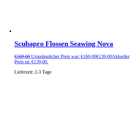
Scubapro Flossen Seawing Nova
€
169,00
Ursprünglicher Preis war: €169,00
€
139,00
Aktueller
Preis ist: €139,00.
Lieferzeit:
2-3 Tage