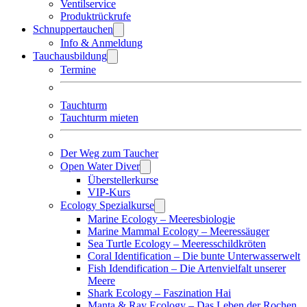
Ventilservice
Produktrückrufe
Schnuppertauchen
Info & Anmeldung
Tauchausbildung
Termine
Tauchturm
Tauchturm mieten
Der Weg zum Taucher
Open Water Diver
Überstellerkurse
VIP-Kurs
Ecology Spezialkurse
Marine Ecology – Meeresbiologie
Marine Mammal Ecology – Meeressäuger
Sea Turtle Ecology – Meeresschildkröten
Coral Identification – Die bunte Unterwasserwelt
Fish Idendification – Die Artenvielfalt unserer
Meere
Shark Ecology – Faszination Hai
Manta & Ray Ecology – Das Leben der Rochen