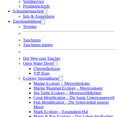
Ventilservice
Produktrückrufe
Schnuppertauchen
Info & Anmeldung
Tauchausbildung
Termine
Tauchturm
Tauchturm mieten
Der Weg zum Taucher
Open Water Diver
Überstellerkurse
VIP-Kurs
Ecology Spezialkurse
Marine Ecology – Meeresbiologie
Marine Mammal Ecology – Meeressäuger
Sea Turtle Ecology – Meeresschildkröten
Coral Identification – Die bunte Unterwasserwelt
Fish Idendification – Die Artenvielfalt unserer
Meere
Shark Ecology – Faszination Hai
Manta & Ray Ecology – Das Leben der Rochen