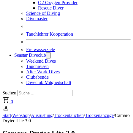
O2 Oxygen Provider
Rescue Diver
Science of Diving
Divemaster
Tauchlehrer Kooperation
Freiwasserziele
Seastar Diveclub
Weekend Dives
Tauchreisen
After Work Dives
Clubabende
Diveclub Mitgliedschaft
Suchen
0
Start
/
Webshop
/
Ausrüstung
/
Trockentauchen
/
Trockenanzüge
/
Camaro
Drytec Lite 3.0