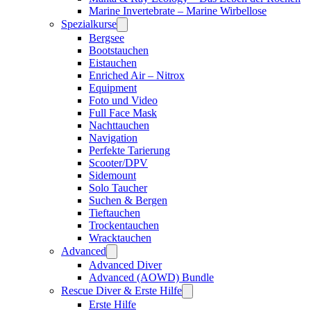
Marine Invertebrate – Marine Wirbellose
Spezialkurse
Bergsee
Bootstauchen
Eistauchen
Enriched Air – Nitrox
Equipment
Foto und Video
Full Face Mask
Nachttauchen
Navigation
Perfekte Tarierung
Scooter/DPV
Sidemount
Solo Taucher
Suchen & Bergen
Tieftauchen
Trockentauchen
Wracktauchen
Advanced
Advanced Diver
Advanced (AOWD) Bundle
Rescue Diver & Erste Hilfe
Erste Hilfe