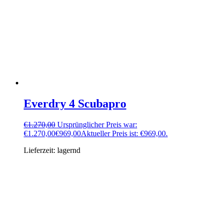
Everdry 4 Scubapro
€
1.270,00
Ursprünglicher Preis war:
€1.270,00
€
969,00
Aktueller Preis ist: €969,00.
Lieferzeit:
lagernd