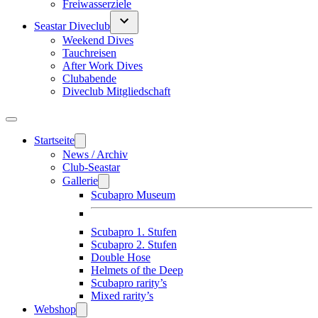
Freiwasserziele
Seastar Diveclub
Weekend Dives
Tauchreisen
After Work Dives
Clubabende
Diveclub Mitgliedschaft
Startseite
News / Archiv
Club-Seastar
Gallerie
Scubapro Museum
Scubapro 1. Stufen
Scubapro 2. Stufen
Double Hose
Helmets of the Deep
Scubapro rarity’s
Mixed rarity’s
Webshop