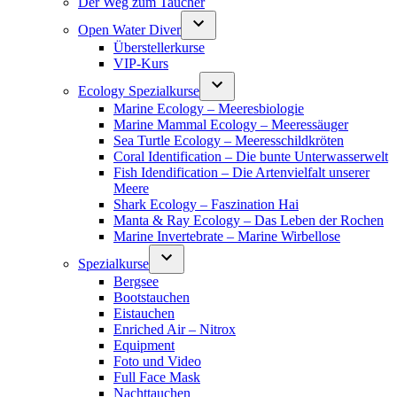
Der Weg zum Taucher
Open Water Diver
Überstellerkurse
VIP-Kurs
Ecology Spezialkurse
Marine Ecology – Meeresbiologie
Marine Mammal Ecology – Meeressäuger
Sea Turtle Ecology – Meeresschildkröten
Coral Identification – Die bunte Unterwasserwelt
Fish Idendification – Die Artenvielfalt unserer
Meere
Shark Ecology – Faszination Hai
Manta & Ray Ecology – Das Leben der Rochen
Marine Invertebrate – Marine Wirbellose
Spezialkurse
Bergsee
Bootstauchen
Eistauchen
Enriched Air – Nitrox
Equipment
Foto und Video
Full Face Mask
Nachttauchen