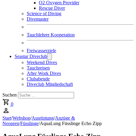
O2 Oxygen Provider
Rescue Diver
Science of Diving
Divemaster
Tauchlehrer Kooperation
Freiwasserziele
Seastar Diveclub
Weekend Dives
Tauchreisen
After Work Dives
Clubabende
Diveclub Mitgliedschaft
Suchen
0
Start
/
Webshop
/
Ausrüstung
/
Anzüge &
Neopren
/
Füsslinge
/
AquaLung Füsslinge Echo Zipp