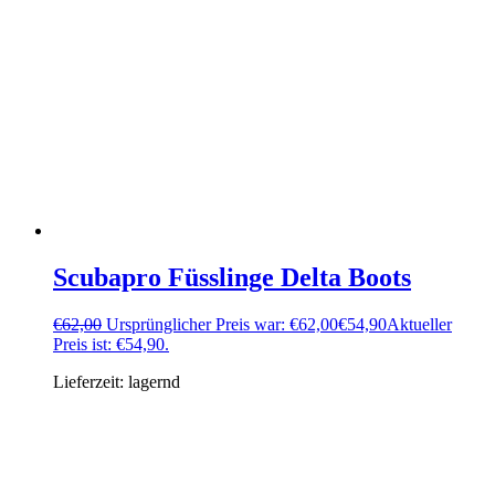
Scubapro Füsslinge Delta Boots
€
62,00
Ursprünglicher Preis war: €62,00
€
54,90
Aktueller
Preis ist: €54,90.
Lieferzeit:
lagernd