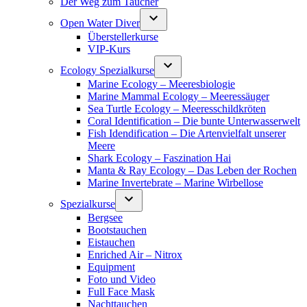
Der Weg zum Taucher
Open Water Diver
Überstellerkurse
VIP-Kurs
Ecology Spezialkurse
Marine Ecology – Meeresbiologie
Marine Mammal Ecology – Meeressäuger
Sea Turtle Ecology – Meeresschildkröten
Coral Identification – Die bunte Unterwasserwelt
Fish Idendification – Die Artenvielfalt unserer
Meere
Shark Ecology – Faszination Hai
Manta & Ray Ecology – Das Leben der Rochen
Marine Invertebrate – Marine Wirbellose
Spezialkurse
Bergsee
Bootstauchen
Eistauchen
Enriched Air – Nitrox
Equipment
Foto und Video
Full Face Mask
Nachttauchen