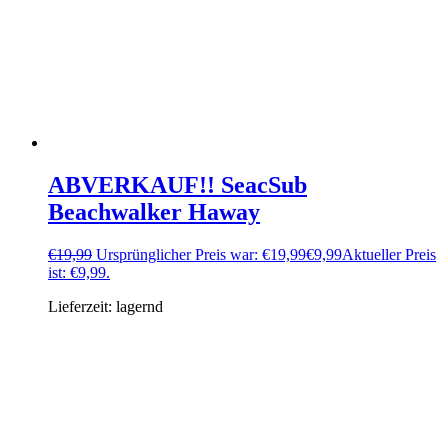
ABVERKAUF!! SeacSub
Beachwalker Haway
€
19,99
Ursprünglicher Preis war: €19,99
€
9,99
Aktueller Preis
ist: €9,99.
Lieferzeit:
lagernd