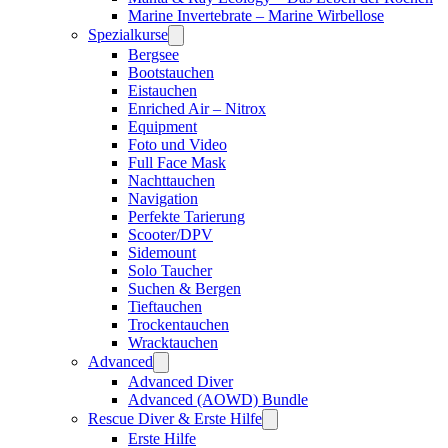
Marine Invertebrate – Marine Wirbellose
Spezialkurse
Bergsee
Bootstauchen
Eistauchen
Enriched Air – Nitrox
Equipment
Foto und Video
Full Face Mask
Nachttauchen
Navigation
Perfekte Tarierung
Scooter/DPV
Sidemount
Solo Taucher
Suchen & Bergen
Tieftauchen
Trockentauchen
Wracktauchen
Advanced
Advanced Diver
Advanced (AOWD) Bundle
Rescue Diver & Erste Hilfe
Erste Hilfe