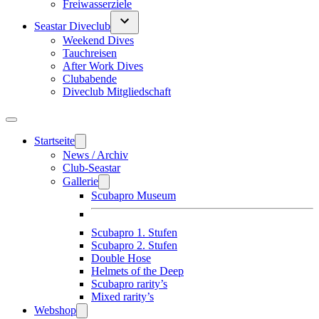
Freiwasserziele
Seastar Diveclub
Weekend Dives
Tauchreisen
After Work Dives
Clubabende
Diveclub Mitgliedschaft
Startseite
News / Archiv
Club-Seastar
Gallerie
Scubapro Museum
Scubapro 1. Stufen
Scubapro 2. Stufen
Double Hose
Helmets of the Deep
Scubapro rarity’s
Mixed rarity’s
Webshop