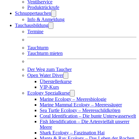
Ventilservice
Produktrückrufe
Schnuppertauchen
Info & Anmeldung
Tauchausbildung
Termine
Tauchturm
Tauchturm mieten
Der Weg zum Taucher
Open Water Diver
Überstellerkurse
VIP-Kurs
Ecology Spezialkurse
Marine Ecology – Meeresbiologie
Marine Mammal Ecology – Meeressäuger
Sea Turtle Ecology – Meeresschildkröten
Coral Identification – Die bunte Unterwasserwelt
Fish Idendification – Die Artenvielfalt unserer
Meere
Shark Ecology – Faszination Hai
Manta & Ray Ecology – Das Leben der Rochen