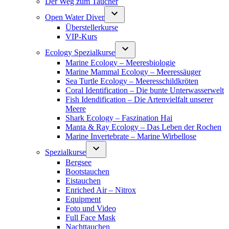
Der Weg zum Taucher
Open Water Diver
Überstellerkurse
VIP-Kurs
Ecology Spezialkurse
Marine Ecology – Meeresbiologie
Marine Mammal Ecology – Meeressäuger
Sea Turtle Ecology – Meeresschildkröten
Coral Identification – Die bunte Unterwasserwelt
Fish Idendification – Die Artenvielfalt unserer
Meere
Shark Ecology – Faszination Hai
Manta & Ray Ecology – Das Leben der Rochen
Marine Invertebrate – Marine Wirbellose
Spezialkurse
Bergsee
Bootstauchen
Eistauchen
Enriched Air – Nitrox
Equipment
Foto und Video
Full Face Mask
Nachttauchen