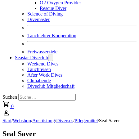
O2 Oxygen Provider
Rescue Diver
Science of Diving
Divemaster
Tauchlehrer Kooperation
Freiwasserziele
Seastar Diveclub
Weekend Dives
Tauchreisen
After Work Dives
Clubabende
Diveclub Mitgliedschaft
Suchen
0
Start
/
Webshop
/
Ausrüstung
/
Diverses
/
Pflegemittel
/
Seal Saver
Seal Saver