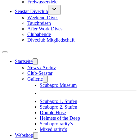
Freiwasserziele
Seastar Diveclub
Weekend Dives
Tauchreisen
After Work Dives
Clubabende
Diveclub Mitgliedschaft
Startseite
News / Archiv
Club-Seastar
Gallerie
Scubapro Museum
Scubapro 1. Stufen
Scubapro 2. Stufen
Double Hose
Helmets of the Deep
Scubapro rarity’s
Mixed rarity’s
Webshop