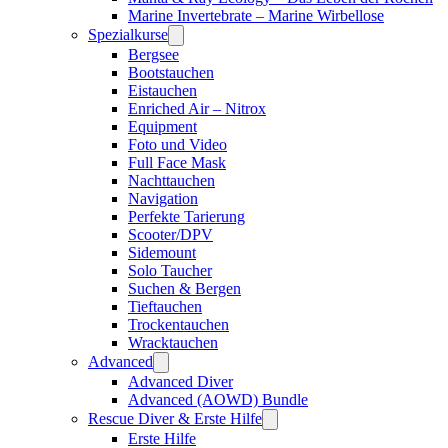
Marine Invertebrate – Marine Wirbellose
Spezialkurse
Bergsee
Bootstauchen
Eistauchen
Enriched Air – Nitrox
Equipment
Foto und Video
Full Face Mask
Nachttauchen
Navigation
Perfekte Tarierung
Scooter/DPV
Sidemount
Solo Taucher
Suchen & Bergen
Tieftauchen
Trockentauchen
Wracktauchen
Advanced
Advanced Diver
Advanced (AOWD) Bundle
Rescue Diver & Erste Hilfe
Erste Hilfe