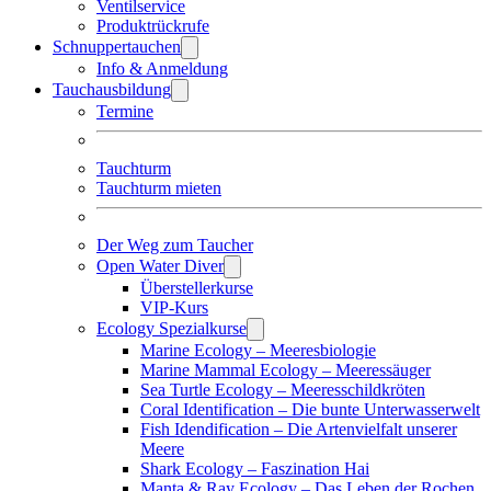
Ventilservice
Produktrückrufe
Schnuppertauchen
Info & Anmeldung
Tauchausbildung
Termine
Tauchturm
Tauchturm mieten
Der Weg zum Taucher
Open Water Diver
Überstellerkurse
VIP-Kurs
Ecology Spezialkurse
Marine Ecology – Meeresbiologie
Marine Mammal Ecology – Meeressäuger
Sea Turtle Ecology – Meeresschildkröten
Coral Identification – Die bunte Unterwasserwelt
Fish Idendification – Die Artenvielfalt unserer
Meere
Shark Ecology – Faszination Hai
Manta & Ray Ecology – Das Leben der Rochen