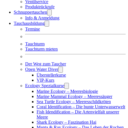
Ventilservice
Produktrückrufe
Schnuppertauchen
Info & Anmeldung
Tauchausbildung
Termine
Tauchturm
Tauchturm mieten
Der Weg zum Taucher
Open Water Diver
Überstellerkurse
VIP-Kurs
Ecology Spezialkurse
Marine Ecology – Meeresbiologie
Marine Mammal Ecology – Meeressäuger
Sea Turtle Ecology – Meeresschildkröten
Coral Identification – Die bunte Unterwasserwelt
Fish Idendification – Die Artenvielfalt unserer
Meere
Shark Ecology – Faszination Hai
Manta & Ray Ecology – Das Leben der Rochen