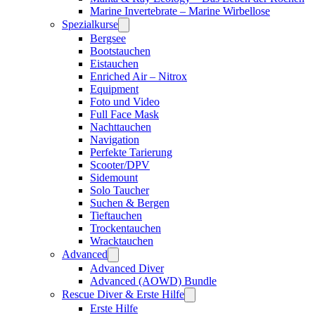
Marine Invertebrate – Marine Wirbellose
Spezialkurse
Bergsee
Bootstauchen
Eistauchen
Enriched Air – Nitrox
Equipment
Foto und Video
Full Face Mask
Nachttauchen
Navigation
Perfekte Tarierung
Scooter/DPV
Sidemount
Solo Taucher
Suchen & Bergen
Tieftauchen
Trockentauchen
Wracktauchen
Advanced
Advanced Diver
Advanced (AOWD) Bundle
Rescue Diver & Erste Hilfe
Erste Hilfe