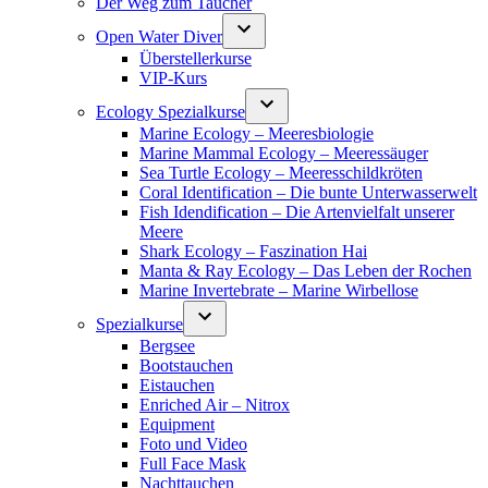
Der Weg zum Taucher
Open Water Diver
Überstellerkurse
VIP-Kurs
Ecology Spezialkurse
Marine Ecology – Meeresbiologie
Marine Mammal Ecology – Meeressäuger
Sea Turtle Ecology – Meeresschildkröten
Coral Identification – Die bunte Unterwasserwelt
Fish Idendification – Die Artenvielfalt unserer
Meere
Shark Ecology – Faszination Hai
Manta & Ray Ecology – Das Leben der Rochen
Marine Invertebrate – Marine Wirbellose
Spezialkurse
Bergsee
Bootstauchen
Eistauchen
Enriched Air – Nitrox
Equipment
Foto und Video
Full Face Mask
Nachttauchen