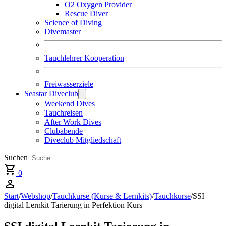
O2 Oxygen Provider
Rescue Diver
Science of Diving
Divemaster
Tauchlehrer Kooperation
Freiwasserziele
Seastar Diveclub
Weekend Dives
Tauchreisen
After Work Dives
Clubabende
Diveclub Mitgliedschaft
Suchen
0
Start
/
Webshop
/
Tauchkurse (Kurse & Lernkits)
/
Tauchkurse
/
SSI
digital Lernkit Tarierung in Perfektion Kurs