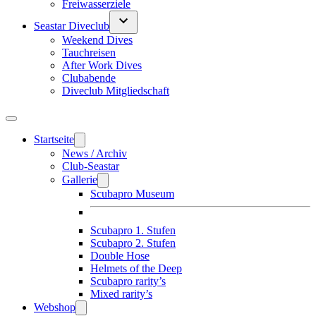
Freiwasserziele
Seastar Diveclub
Weekend Dives
Tauchreisen
After Work Dives
Clubabende
Diveclub Mitgliedschaft
Startseite
News / Archiv
Club-Seastar
Gallerie
Scubapro Museum
Scubapro 1. Stufen
Scubapro 2. Stufen
Double Hose
Helmets of the Deep
Scubapro rarity’s
Mixed rarity’s
Webshop