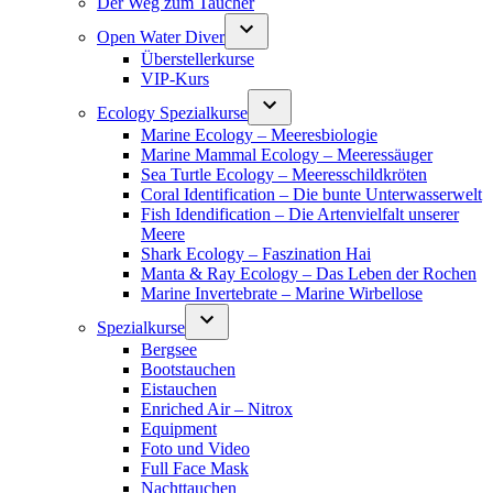
Der Weg zum Taucher
Open Water Diver
Überstellerkurse
VIP-Kurs
Ecology Spezialkurse
Marine Ecology – Meeresbiologie
Marine Mammal Ecology – Meeressäuger
Sea Turtle Ecology – Meeresschildkröten
Coral Identification – Die bunte Unterwasserwelt
Fish Idendification – Die Artenvielfalt unserer
Meere
Shark Ecology – Faszination Hai
Manta & Ray Ecology – Das Leben der Rochen
Marine Invertebrate – Marine Wirbellose
Spezialkurse
Bergsee
Bootstauchen
Eistauchen
Enriched Air – Nitrox
Equipment
Foto und Video
Full Face Mask
Nachttauchen