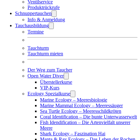
Ventilservice
Produktrückrufe
Schnuppertauchen
Info & Anmeldung
Tauchausbildung
Termine
Tauchturm
Tauchturm mieten
Der Weg zum Taucher
Open Water Diver
Überstellerkurse
VIP-Kurs
Ecology Spezialkurse
Marine Ecology – Meeresbiologie
Marine Mammal Ecology – Meeressäuger
Sea Turtle Ecology – Meeresschildkröten
Coral Identification – Die bunte Unterwasserwelt
Fish Idendification – Die Artenvielfalt unserer
Meere
Shark Ecology – Faszination Hai
Manta & Ray Ecology – Das Leben der Rochen