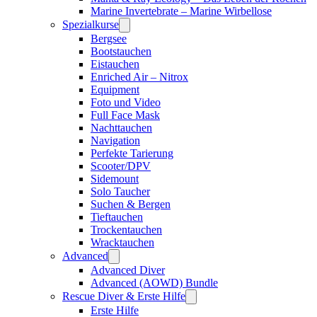
Marine Invertebrate – Marine Wirbellose
Spezialkurse
Bergsee
Bootstauchen
Eistauchen
Enriched Air – Nitrox
Equipment
Foto und Video
Full Face Mask
Nachttauchen
Navigation
Perfekte Tarierung
Scooter/DPV
Sidemount
Solo Taucher
Suchen & Bergen
Tieftauchen
Trockentauchen
Wracktauchen
Advanced
Advanced Diver
Advanced (AOWD) Bundle
Rescue Diver & Erste Hilfe
Erste Hilfe