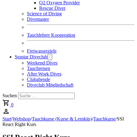
O2 Oxygen Provider
Rescue Diver
Science of Diving
Divemaster
Tauchlehrer Kooperation
Freiwasserziele
Seastar Diveclub
Weekend Dives
Tauchreisen
After Work Dives
Clubabende
Diveclub Mitgliedschaft
Suchen
0
Start
/
Webshop
/
Tauchkurse (Kurse & Lernkits)
/
Tauchkurse
/
SSI
React Right Kurs