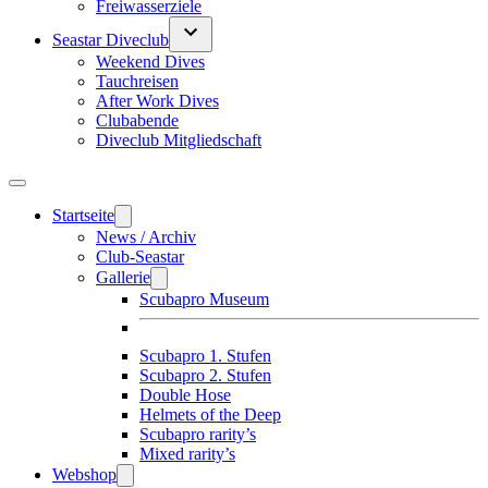
Freiwasserziele
Seastar Diveclub
Weekend Dives
Tauchreisen
After Work Dives
Clubabende
Diveclub Mitgliedschaft
Startseite
News / Archiv
Club-Seastar
Gallerie
Scubapro Museum
Scubapro 1. Stufen
Scubapro 2. Stufen
Double Hose
Helmets of the Deep
Scubapro rarity’s
Mixed rarity’s
Webshop