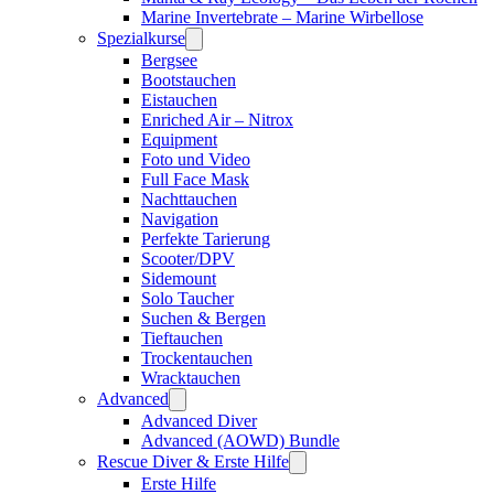
Marine Invertebrate – Marine Wirbellose
Spezialkurse
Bergsee
Bootstauchen
Eistauchen
Enriched Air – Nitrox
Equipment
Foto und Video
Full Face Mask
Nachttauchen
Navigation
Perfekte Tarierung
Scooter/DPV
Sidemount
Solo Taucher
Suchen & Bergen
Tieftauchen
Trockentauchen
Wracktauchen
Advanced
Advanced Diver
Advanced (AOWD) Bundle
Rescue Diver & Erste Hilfe
Erste Hilfe