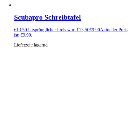
Scubapro Schreibtafel
€
13,50
Ursprünglicher Preis war: €13,50
€
9,90
Aktueller Preis
ist: €9,90.
Lieferzeit:
lagernd