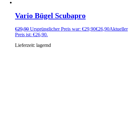
Vario Bügel Scubapro
€
29,90
Ursprünglicher Preis war: €29,90
€
26,90
Aktueller
Preis ist: €26,90.
Lieferzeit:
lagernd