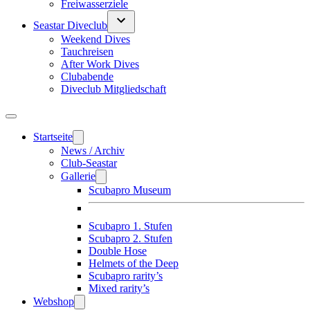
Freiwasserziele
Seastar Diveclub
Weekend Dives
Tauchreisen
After Work Dives
Clubabende
Diveclub Mitgliedschaft
Startseite
News / Archiv
Club-Seastar
Gallerie
Scubapro Museum
Scubapro 1. Stufen
Scubapro 2. Stufen
Double Hose
Helmets of the Deep
Scubapro rarity’s
Mixed rarity’s
Webshop