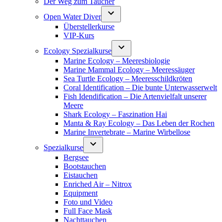
Der Weg zum Taucher
Open Water Diver
Überstellerkurse
VIP-Kurs
Ecology Spezialkurse
Marine Ecology – Meeresbiologie
Marine Mammal Ecology – Meeressäuger
Sea Turtle Ecology – Meeresschildkröten
Coral Identification – Die bunte Unterwasserwelt
Fish Idendification – Die Artenvielfalt unserer
Meere
Shark Ecology – Faszination Hai
Manta & Ray Ecology – Das Leben der Rochen
Marine Invertebrate – Marine Wirbellose
Spezialkurse
Bergsee
Bootstauchen
Eistauchen
Enriched Air – Nitrox
Equipment
Foto und Video
Full Face Mask
Nachttauchen