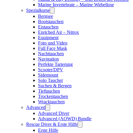
Marine Invertebrate – Marine Wirbellose
Spezialkurse
Bergsee
Bootstauchen
Eistauchen
Enriched Air – Nitrox
Equipment
Foto und Video
Full Face Mask
Nachttauchen
Navigation
Perfekte Tarierung
Scooter/DPV
Sidemount
Solo Taucher
Suchen & Bergen
Tieftauchen
Trockentauchen
Wracktauchen
Advanced
Advanced Diver
Advanced (AOWD) Bundle
Rescue Diver & Erste Hilfe
Erste Hilfe