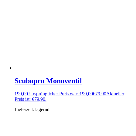
Scubapro Monoventil
€
90,00
Ursprünglicher Preis war: €90,00
€
79,90
Aktueller
Preis ist: €79,90.
Lieferzeit:
lagernd