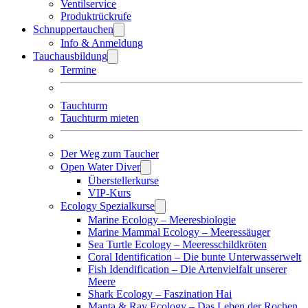
Ventilservice
Produktrückrufe
Schnuppertauchen
Info & Anmeldung
Tauchausbildung
Termine
Tauchturm
Tauchturm mieten
Der Weg zum Taucher
Open Water Diver
Überstellerkurse
VIP-Kurs
Ecology Spezialkurse
Marine Ecology – Meeresbiologie
Marine Mammal Ecology – Meeressäuger
Sea Turtle Ecology – Meeresschildkröten
Coral Identification – Die bunte Unterwasserwelt
Fish Idendification – Die Artenvielfalt unserer
Meere
Shark Ecology – Faszination Hai
Manta & Ray Ecology – Das Leben der Rochen