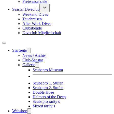
Freiwasserziele
Seastar Diveclub
Weekend Dives
Tauchreisen
After Work Dives
Clubabende
Diveclub Mitgliedschaft
Startseite
News / Archiv
Club-Seastar
Gallerie
Scubapro Museum
Scubapro 1. Stufen
Scubapro 2. Stufen
Double Hose
Helmets of the Deep
Scubapro rarity’s
Mixed rarity’s
Webshop