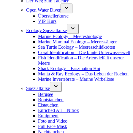
Der Weg zum Taucher
Open Water Diver
Überstellerkurse
VIP-Kurs
Ecology Spezialkurse
Marine Ecology – Meeresbiologie
Marine Mammal Ecology – Meeressäuger
Sea Turtle Ecology – Meeresschildkröten
Coral Identification – Die bunte Unterwasserwelt
Fish Idendification – Die Artenvielfalt unserer
Meere
Shark Ecology – Faszination Hai
Manta & Ray Ecology – Das Leben der Rochen
Marine Invertebrate – Marine Wirbellose
Spezialkurse
Bergsee
Bootstauchen
Eistauchen
Enriched Air – Nitrox
Equipment
Foto und Video
Full Face Mask
Nachttauchen