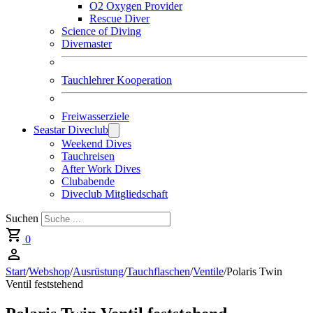
O2 Oxygen Provider
Rescue Diver
Science of Diving
Divemaster
Tauchlehrer Kooperation
Freiwasserziele
Seastar Diveclub
Weekend Dives
Tauchreisen
After Work Dives
Clubabende
Diveclub Mitgliedschaft
Suchen
0
Start
/
Webshop
/
Ausrüstung
/
Tauchflaschen
/
Ventile
/
Polaris Twin
Ventil feststehend