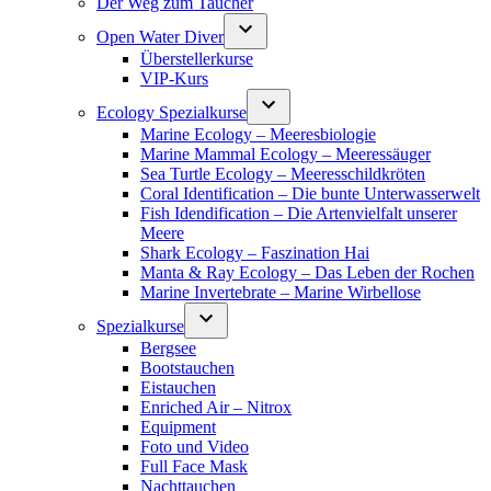
Der Weg zum Taucher
Open Water Diver
Überstellerkurse
VIP-Kurs
Ecology Spezialkurse
Marine Ecology – Meeresbiologie
Marine Mammal Ecology – Meeressäuger
Sea Turtle Ecology – Meeresschildkröten
Coral Identification – Die bunte Unterwasserwelt
Fish Idendification – Die Artenvielfalt unserer
Meere
Shark Ecology – Faszination Hai
Manta & Ray Ecology – Das Leben der Rochen
Marine Invertebrate – Marine Wirbellose
Spezialkurse
Bergsee
Bootstauchen
Eistauchen
Enriched Air – Nitrox
Equipment
Foto und Video
Full Face Mask
Nachttauchen