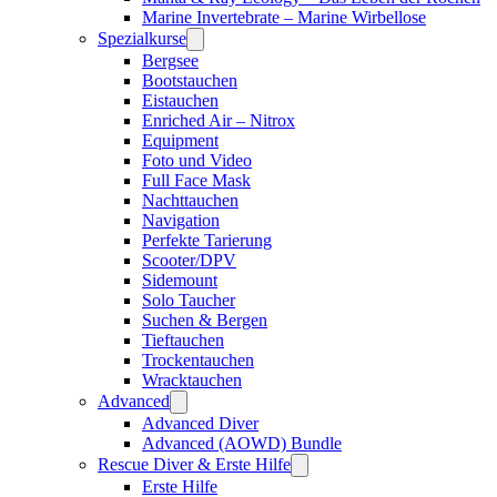
Marine Invertebrate – Marine Wirbellose
Spezialkurse
Bergsee
Bootstauchen
Eistauchen
Enriched Air – Nitrox
Equipment
Foto und Video
Full Face Mask
Nachttauchen
Navigation
Perfekte Tarierung
Scooter/DPV
Sidemount
Solo Taucher
Suchen & Bergen
Tieftauchen
Trockentauchen
Wracktauchen
Advanced
Advanced Diver
Advanced (AOWD) Bundle
Rescue Diver & Erste Hilfe
Erste Hilfe