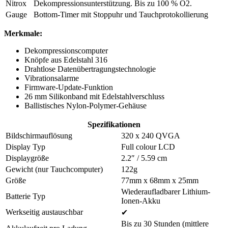
Nitrox
Dekompressionsunterstützung. Bis zu 100 % O2.
Gauge
Bottom-Timer mit Stoppuhr und Tauchprotokollierung
Merkmale:
Dekompressionscomputer
Knöpfe aus Edelstahl 316
Drahtlose Datenübertragungstechnologie
Vibrationsalarme
Firmware-Update-Funktion
26 mm Silikonband mit Edelstahlverschluss
Ballistisches Nylon-Polymer-Gehäuse
Spezifikationen
Bildschirmauflösung
320 x 240 QVGA
Display Typ
Full colour LCD
Displaygröße
2.2″ / 5.59 cm
Gewicht (nur Tauchcomputer)
122g
Größe
77mm x 68mm x 25mm
Wiederaufladbarer Lithium-
Batterie Typ
Ionen-Akku
Werkseitig austauschbar
✔
Bis zu 30 Stunden (mittlere