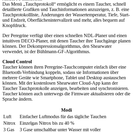
Das Menü „Tauchprotokoll“ ermöglicht es einem Taucher, schnell
detaillierte Grafiken und Tauchinformationen anzuzeigen, z. B. eine
Tauchprotokollliste, Änderungen der Wassertemperatur, Tiefe, Start-
und Endzeit, Oberflächenintervallzeit und mehr, alles bequem auf
Knopfdruck.
Der Peregrine verfügt über einen schnellen NDL-Planer und einen
intuitiven DECO-Planer, mit denen Taucher ihre Tauchgänge planen
können. Der Dekompressionsalgorithmus, den Shearwater
verwendet, ist der Bühlmann-GF-Algorithmus.
Cloud Control
Taucher können ihren Peregrine-Tauchcomputer einfach über eine
Bluetooth-Verbindung koppeln, sodass sie Informationen über
mehrere Geräte wie Smartphone, Tablet und Desktop austauschen
können. Mit der kostenlosen Shearwater Cloud-App kann der
Taucher Tauchprotokolle anzeigen, bearbeiten und synchronisieren.
Taucher können auch unterwegs die Firmware aktualisieren oder die
Sprache ändern.
Modi
Luft
Einfacher Luftmodus für das tägliche Tauchen
Nitrox
Einzelgas Nitrox bis zu 40 %
3 Gas
3 Gase umschaltbar unter Wasser mit voller