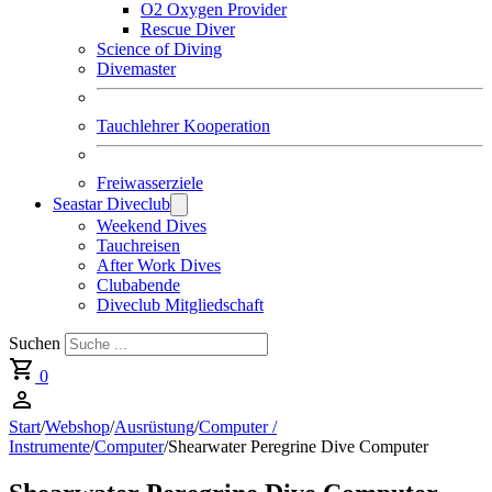
O2 Oxygen Provider
Rescue Diver
Science of Diving
Divemaster
Tauchlehrer Kooperation
Freiwasserziele
Seastar Diveclub
Weekend Dives
Tauchreisen
After Work Dives
Clubabende
Diveclub Mitgliedschaft
Suchen
0
Start
/
Webshop
/
Ausrüstung
/
Computer /
Instrumente
/
Computer
/
Shearwater Peregrine Dive Computer