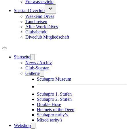
Freiwasserziele
Seastar Diveclub
Weekend Dives
Tauchreisen
After Work Dives
Clubabende
Diveclub Mitgliedschaft
Startseite
News / Archiv
Club-Seastar
Gallerie
Scubapro Museum
Scubapro 1. Stufen
Scubapro 2. Stufen
Double Hose
Helmets of the Deep
Scubapro rarity’s
Mixed rarity’s
Webshop