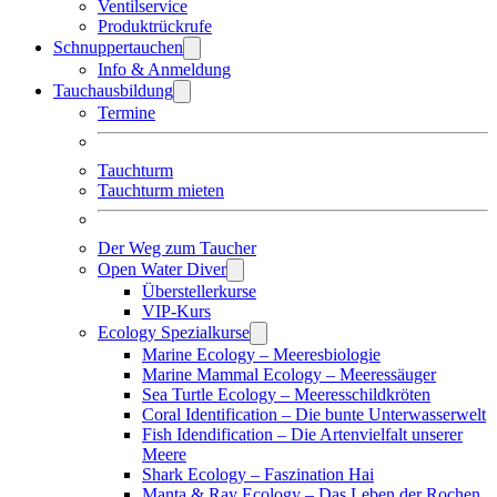
Ventilservice
Produktrückrufe
Schnuppertauchen
Info & Anmeldung
Tauchausbildung
Termine
Tauchturm
Tauchturm mieten
Der Weg zum Taucher
Open Water Diver
Überstellerkurse
VIP-Kurs
Ecology Spezialkurse
Marine Ecology – Meeresbiologie
Marine Mammal Ecology – Meeressäuger
Sea Turtle Ecology – Meeresschildkröten
Coral Identification – Die bunte Unterwasserwelt
Fish Idendification – Die Artenvielfalt unserer
Meere
Shark Ecology – Faszination Hai
Manta & Ray Ecology – Das Leben der Rochen