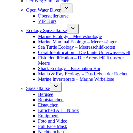
Der Weg zum Taucher
Open Water Diver
Überstellerkurse
VIP-Kurs
Ecology Spezialkurse
Marine Ecology – Meeresbiologie
Marine Mammal Ecology – Meeressäuger
Sea Turtle Ecology – Meeresschildkröten
Coral Identification – Die bunte Unterwasserwelt
Fish Idendification – Die Artenvielfalt unserer
Meere
Shark Ecology – Faszination Hai
Manta & Ray Ecology – Das Leben der Rochen
Marine Invertebrate – Marine Wirbellose
Spezialkurse
Bergsee
Bootstauchen
Eistauchen
Enriched Air – Nitrox
Equipment
Foto und Video
Full Face Mask
Nachttauchen