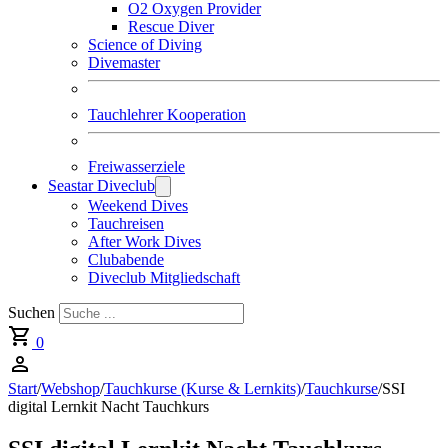
O2 Oxygen Provider
Rescue Diver
Science of Diving
Divemaster
Tauchlehrer Kooperation
Freiwasserziele
Seastar Diveclub
Weekend Dives
Tauchreisen
After Work Dives
Clubabende
Diveclub Mitgliedschaft
Suchen
0
Start
/
Webshop
/
Tauchkurse (Kurse & Lernkits)
/
Tauchkurse
/
SSI
digital Lernkit Nacht Tauchkurs