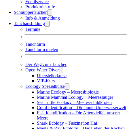
Ventilservice
Produktrückrufe
Schnuppertauchen
Info & Anmeldung
Tauchausbildung
Termine
Tauchturm
Tauchturm mieten
Der Weg zum Taucher
Open Water Diver
Überstellerkurse
VIP-Kurs
Ecology Spezialkurse
Marine Ecology – Meeresbiologie
Marine Mammal Ecology – Meeressäuger
Sea Turtle Ecology – Meeresschildkröten
Coral Identification – Die bunte Unterwasserwelt
Fish Idendification – Die Artenvielfalt unserer
Meere
Shark Ecology – Faszination Hai
Manta & Ray Ecology – Das Leben der Rochen