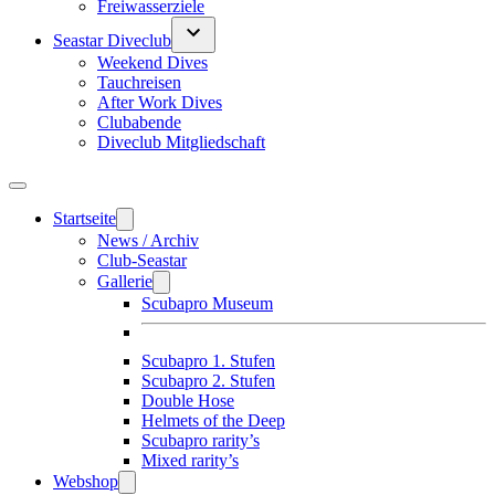
Freiwasserziele
Seastar Diveclub
Weekend Dives
Tauchreisen
After Work Dives
Clubabende
Diveclub Mitgliedschaft
Startseite
News / Archiv
Club-Seastar
Gallerie
Scubapro Museum
Scubapro 1. Stufen
Scubapro 2. Stufen
Double Hose
Helmets of the Deep
Scubapro rarity’s
Mixed rarity’s
Webshop