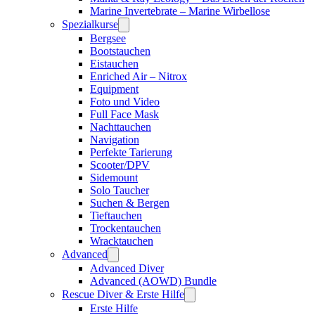
Marine Invertebrate – Marine Wirbellose
Spezialkurse
Bergsee
Bootstauchen
Eistauchen
Enriched Air – Nitrox
Equipment
Foto und Video
Full Face Mask
Nachttauchen
Navigation
Perfekte Tarierung
Scooter/DPV
Sidemount
Solo Taucher
Suchen & Bergen
Tieftauchen
Trockentauchen
Wracktauchen
Advanced
Advanced Diver
Advanced (AOWD) Bundle
Rescue Diver & Erste Hilfe
Erste Hilfe